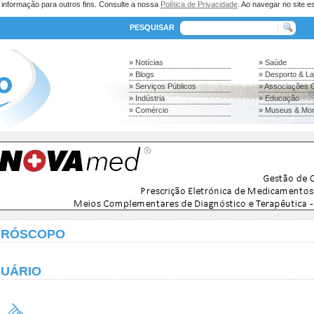
a informação para outros fins. Consulte a nossa
Política de Privacidade
. Ao navegar no site es
PESQUISAR
» Notícias
» Saúde
» Blogs
» Desporto & L
» Serviços Públicos
» Associações C
» Indústria
» Educação
» Comércio
» Museus & Mo
ORÓSCOPO
UÁRIO