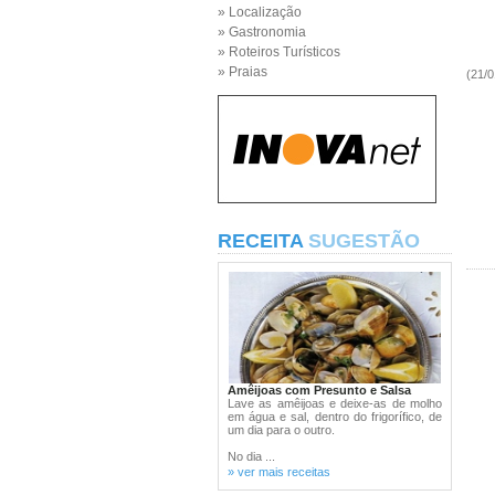
» Localização
» Gastronomia
» Roteiros Turísticos
» Praias
(21/0
RECEITA
SUGESTÃO
Amêijoas com Presunto e Salsa
Lave as amêijoas e deixe-as de molho
em água e sal, dentro do frigorífico, de
um dia para o outro.
No dia ...
» ver mais receitas