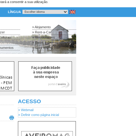
tará a consentir a sua utilização.
LÍNGUA
» Alojamento
azer
» Rent-a-Car
ulturais
» Restaurantes
» Bares & Discotecas
numentos
» Sites Nac. & Inter.
ACESSO
» Webmail
» Definir como página inicial