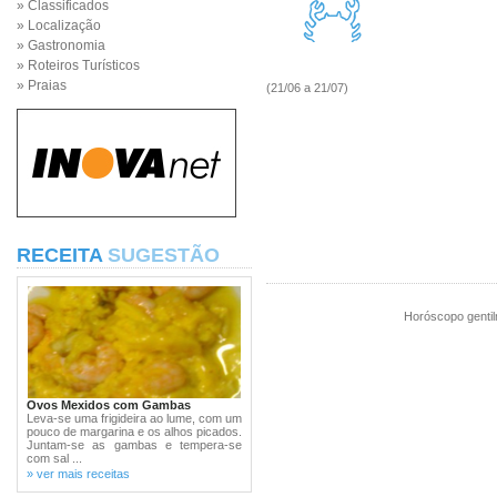
» Classificados
» Localização
» Gastronomia
» Roteiros Turísticos
» Praias
(21/06 a 21/07)
RECEITA
SUGESTÃO
Horóscopo gentil
Ovos Mexidos com Gambas
Leva-se uma frigideira ao lume, com um
pouco de margarina e os alhos picados.
Juntam-se as gambas e tempera-se
com sal ...
» ver mais receitas