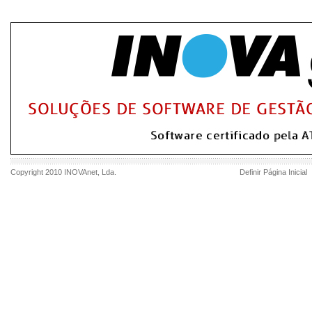
Copyright 2010
INOVAnet
, Lda.
Definir Página Inicial