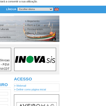
tará a consentir a sua utilização.
LÍNGUA
» Alojamento
azer
» Rent-a-Car
ulturais
» Restaurantes
» Bares & Discotecas
numentos
» Sites Nac. & Inter.
ACESSO
EIRO
» Webmail
» Definir como página inicial