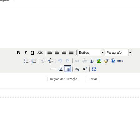
ágina:
Estilos
Paragrafo