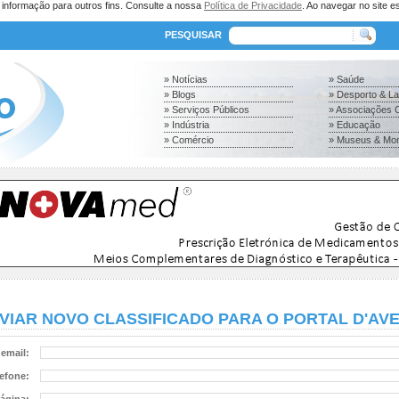
a informação para outros fins. Consulte a nossa
Política de Privacidade
. Ao navegar no site es
PESQUISAR
» Notícias
» Saúde
» Blogs
» Desporto & L
» Serviços Públicos
» Associações C
» Indústria
» Educação
» Comércio
» Museus & Mo
VIAR NOVO CLASSIFICADO PARA O PORTAL D'AV
email:
lefone: