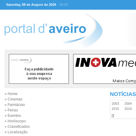
Saturday, 08 de August de 2026
09:18
NOTÍCIAS
» Home
» Cinemas
2003
2004
» Farmácias
2015
2016
» Feiras
» Eventos
[]
» Horóscopo
» Classificados
» Localização