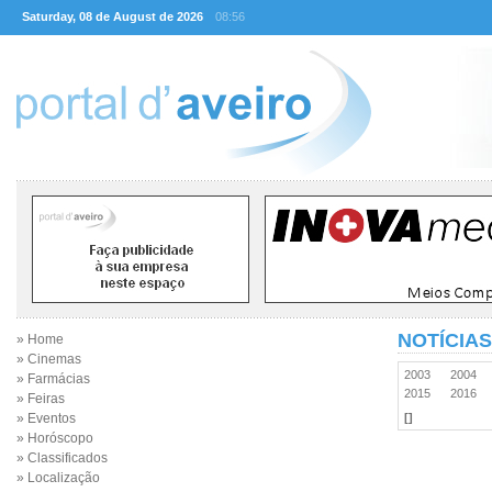
Saturday, 08 de August de 2026
08:56
NOTÍCIAS
» Home
» Cinemas
2003
2004
» Farmácias
2015
2016
» Feiras
» Eventos
[]
» Horóscopo
» Classificados
» Localização