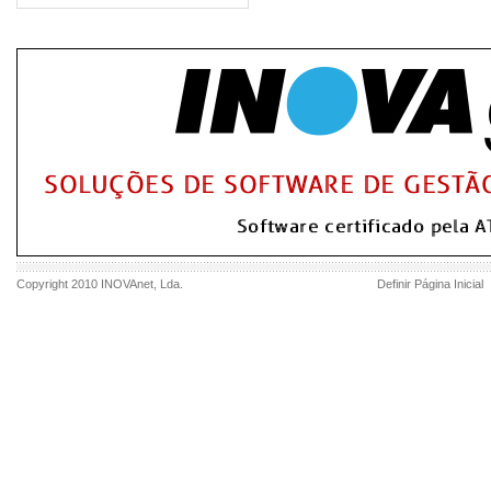
Copyright 2010
INOVAnet
, Lda.
Definir Página Inicial