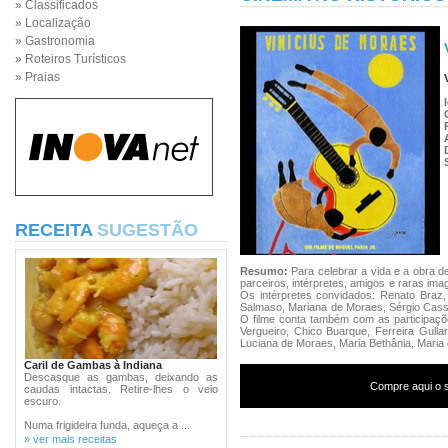
» Classificados
» Localização
» Gastronomia
» Roteiros Turísticos
» Praias
RECEITA
SUGESTÃO
Resumo:
Para celebrar a vida e a obra d
parceiros, intérpretes, amigos e raras ima
Os intérpretes convidados: Renato Braz,
Salmaso, Mariana de Moraes, Sérgio Cassi
O filme conta também com as participaçõe
Vergueiro, Chico Buarque, Ferreira Gulla
Luciana de Moraes, Maria Bethânia, Maria
Caril de Gambas à Indiana
Descasque as gambas, deixando as
Compre aqui o s
caudas intactas. Retire-lhes o veio
escuro.
Numa frigideira funda, aqueça a ...
» ver mais receitas