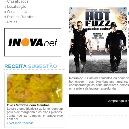
» Classificados
» Localização
» Gastronomia
» Roteiros Turísticos
» Praias
RECEITA
SUGESTÃO
Resumo:
Os maiores talentos da comédia
homenagem aos blockbusters american
considerado pelos seus superiores demas
uma aldeia da Inglaterra profunda.
Compre aqui o s
Ovos Mexidos com Gambas
Leva-se uma frigideira ao lume, com um
pouco de margarina e os alhos picados.
Juntam-se as gambas e tempera-se
com sal ...
» ver mais receitas