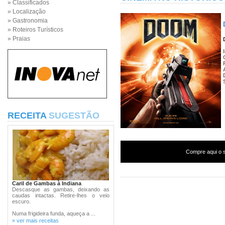
» Classificados
» Localização
» Gastronomia
» Roteiros Turísticos
» Praias
RECEITA
SUGESTÃO
Compre aqui o s
Caril de Gambas à Indiana
Descasque as gambas, deixando as
caudas intactas. Retire-lhes o veio
escuro.
Numa frigideira funda, aqueça a ...
» ver mais receitas