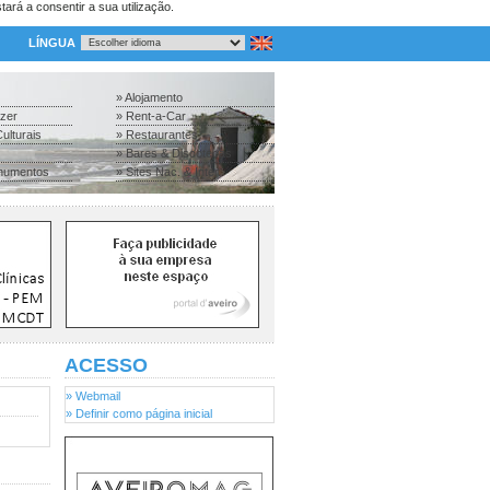
tará a consentir a sua utilização.
LÍNGUA
» Alojamento
azer
» Rent-a-Car
ulturais
» Restaurantes
» Bares & Discotecas
numentos
» Sites Nac. & Inter.
ACESSO
» Webmail
» Definir como página inicial