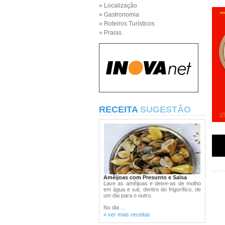
» Localização
» Gastronomia
» Roteiros Turísticos
» Praias
RECEITA
SUGESTÃO
Amêijoas com Presunto e Salsa
Lave as amêijoas e deixe-as de molho
em água e sal, dentro do frigorífico, de
um dia para o outro.
No dia ...
» ver mais receitas