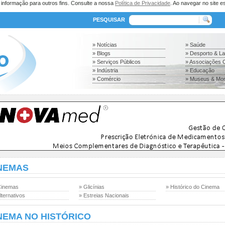
a informação para outros fins. Consulte a nossa
Política de Privacidade
. Ao navegar no site es
PESQUISAR
» Notícias
» Saúde
» Blogs
» Desporto & L
» Serviços Públicos
» Associações C
» Indústria
» Educação
» Comércio
» Museus & Mo
NEMAS
Cinemas
» Glicínias
» Histórico do Cinema
lternativos
» Estreias Nacionais
NEMA NO HISTÓRICO