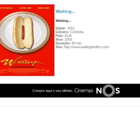
Waiting...
Waiting...
Idade:
M12
Género:
Comédia
País:
EUA
Ano:
2005
Duração:
93 min
Site:
http://www.waitingthefilm.com/
Compre aqui o seu bilhete: