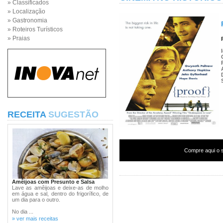
» Classificados
» Localização
» Gastronomia
» Roteiros Turísticos
» Praias
RECEITA
SUGESTÃO
Compre aqui o s
Amêijoas com Presunto e Salsa
Lave as amêijoas e deixe-as de molho
em água e sal, dentro do frigorífico, de
um dia para o outro.
No dia ...
» ver mais receitas