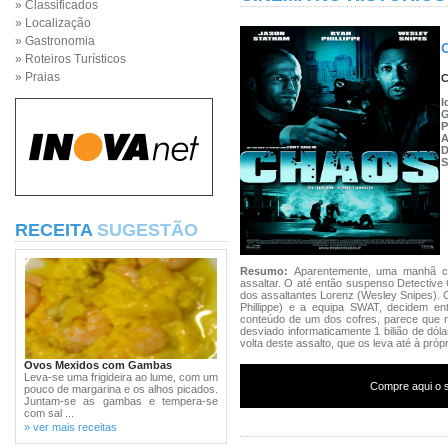
» Classificados
» Localização
» Gastronomia
» Roteiros Turísticos
» Praias
C
I
G
P
D
S
RECEITA
SUGESTÃO
Resumo:
Aparentemente, uma manhã c
assaltar. O até então suspenso Detective
dos assaltantes Lorenz (Wesley Snipes). 
Phillippe) e a equipa SWAT, decidem en
conteúdo de um dos cofres, parece que n
desviado informaticamente 1 bilião de dó
volta deste assalto, que os leva até à própr
Ovos Mexidos com Gambas
Leva-se uma frigideira ao lume, com um
Compre aqui o s
pouco de margarina e os alhos picados.
Juntam-se as gambas e tempera-se
com sal ...
» ver mais receitas