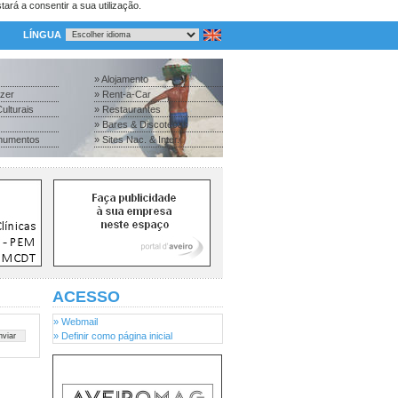
tará a consentir a sua utilização.
LÍNGUA
» Alojamento
azer
» Rent-a-Car
ulturais
» Restaurantes
» Bares & Discotecas
numentos
» Sites Nac. & Inter.
ACESSO
» Webmail
» Definir como página inicial