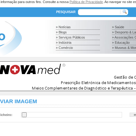
a informação para outros fins. Consulte a nossa
Política de Privacidade
. Ao navegar no site es
PESQUISAR
» Notícias
» Saúde
» Blogs
» Desporto & L
» Serviços Públicos
» Associações C
» Indústria
» Educação
» Comércio
» Museus & Mo
VIAR IMAGEM
icheiro: