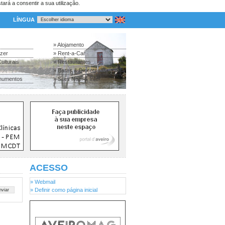
tará a consentir a sua utilização.
LÍNGUA
» Alojamento
azer
» Rent-a-Car
ulturais
» Restaurantes
» Bares & Discotecas
numentos
» Sites Nac. & Inter.
ACESSO
» Webmail
» Definir como página inicial