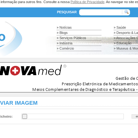
a informação para outros fins. Consulte a nossa
Política de Privacidade
. Ao navegar no site es
PESQUISAR
» Notícias
» Saúde
» Blogs
» Desporto & L
» Serviços Públicos
» Associações C
» Indústria
» Educação
» Comércio
» Museus & Mo
VIAR IMAGEM
icheiro: