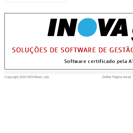
Copyright 2010
INOVAnet
, Lda.
Definir Página Inicial