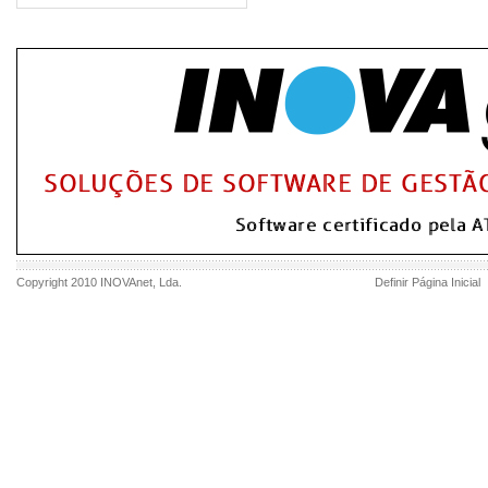
Copyright 2010
INOVAnet
, Lda.
Definir Página Inicial