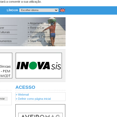
tará a consentir a sua utilização.
LÍNGUA
» Alojamento
azer
» Rent-a-Car
ulturais
» Restaurantes
» Bares & Discotecas
numentos
» Sites Nac. & Inter.
ACESSO
» Webmail
» Definir como página inicial