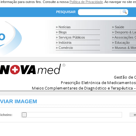
a informação para outros fins. Consulte a nossa
Política de Privacidade
. Ao navegar no site es
PESQUISAR
» Notícias
» Saúde
» Blogs
» Desporto & L
» Serviços Públicos
» Associações C
» Indústria
» Educação
» Comércio
» Museus & Mo
VIAR IMAGEM
icheiro: