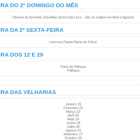
IRA DO 2º DOMINGO DO MÊS
Oliveira de Azeméis (Pavilhão da Escola Livre - não se realiza em Abril e Agosto)
IRA DA 2ª SEXTA-FEIRA
Lourosa (Santa Maria da Feira)
IRA DOS 12 E 29
Feira da Palhaça
Palhaça
IRA DAS VELHARIAS
Janeiro 25
Fevereiro 22
Março 22
Abril 26
Maio 24
Junho 28
Julho 26
Agosto 23
Setembro 27
Outubro 25