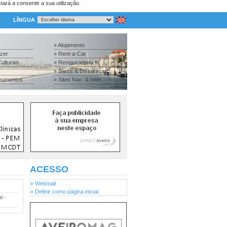
tará a consentir a sua utilização.
LÍNGUA
» Alojamento
azer
» Rent-a-Car
ulturais
» Restaurantes
» Bares & Discotecas
numentos
» Sites Nac. & Inter.
ACESSO
» Webmail
» Definir como página inicial
l -