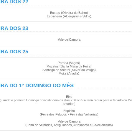
IRA DOS 22
Bustos (Oliveira do Bairro)
Espinheira (Albergaria-a-Velha)
IRA DOS 23
Vale de Cambra
IRA DOS 25
Parada (Vagos)
Mozelos (Santa Maria da Feira)
Santiago de Arestel (Sever do Vouga)
Moita (Anadia)
IRA DO 1º DOMINGO DO MÊS
Eixo
Quando o primeiro Domingo coincidir com os dias 7, 6 ou 5 a feira recua para o feriado ou D
anterior.)
Espinho
(Feira dos Peludos - Feira das Velharias)
Vale de Cambra
(Feira de Velharias, Antiguidades, Artesanato e Colecionismo)