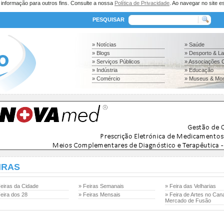
a informação para outros fins. Consulte a nossa
Política de Privacidade
. Ao navegar no site es
PESQUISAR
» Notícias
» Saúde
» Blogs
» Desporto & L
» Serviços Públicos
» Associações C
» Indústria
» Educação
» Comércio
» Museus & Mo
IRAS
Feiras da Cidade
» Feiras Semanais
» Feira das Velharias
eira dos 28
» Feiras Mensais
» Feira de Artes no Cana
Mercado de Fusão