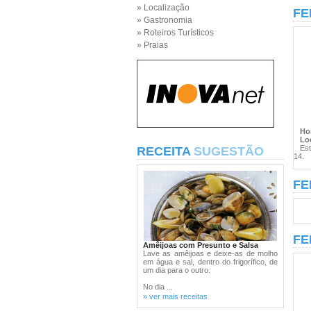
» Localização
FE
» Gastronomia
» Roteiros Turísticos
» Praias
Hor
Loc
Esta
RECEITA
SUGESTÃO
14.
FE
FE
Amêijoas com Presunto e Salsa
Lave as amêijoas e deixe-as de molho
em água e sal, dentro do frigorífico, de
um dia para o outro.
No dia ...
» ver mais receitas