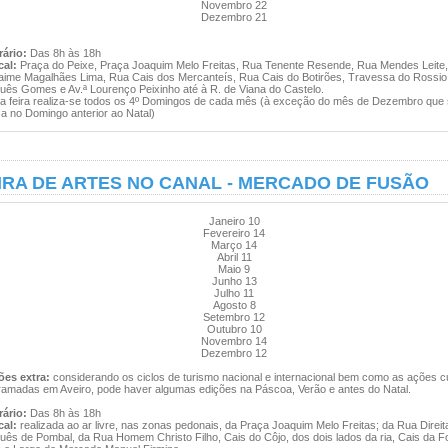
Novembro 22
Dezembro 21
ário:
Das 8h às 18h
al:
Praça do Peixe, Praça Joaquim Melo Freitas, Rua Tenente Resende, Rua Mendes Leite,
Jaime Magalhães Lima, Rua Cais dos Mercanteís, Rua Cais do Botirões, Travessa do Rossio
uês Gomes e Av.ª Lourenço Peixinho até à R. de Viana do Castelo.
 feira realiza-se todos os 4º Domingos de cada mês (à exceção do mês de Dezembro que
za no Domingo anterior ao Natal)
IRA DE ARTES NO CANAL - MERCADO DE FUSÃO
Janeiro 10
Fevereiro 14
Março 14
Abril 11
Maio 9
Junho 13
Julho 11
Agosto 8
Setembro 12
Outubro 10
Novembro 14
Dezembro 12
ões extra:
considerando os ciclos de turismo nacional e internacional bem como as ações cu
ramadas em Aveiro, pode haver algumas edições na Páscoa, Verão e antes do Natal.
ário:
Das 8h às 18h
al:
realizada ao ar livre, nas zonas pedonais, da Praça Joaquim Melo Freitas; da Rua Direit
uês de Pombal, da Rua Homem Christo Filho, Cais do Côjo, dos dois lados da ria, Cais da F