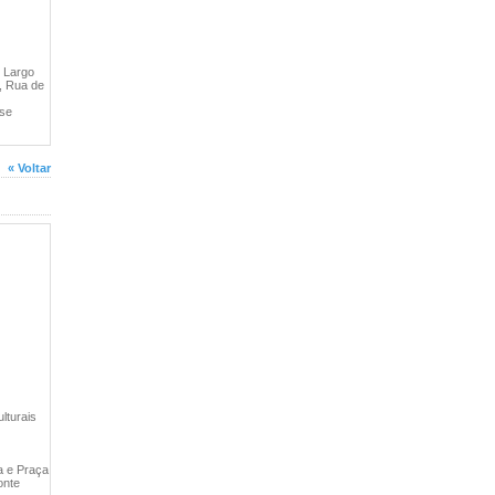
 Largo
, Rua de
 se
« Voltar
lturais
a e Praça
onte