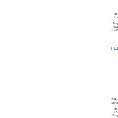
Hor
Loc
Dr. 
Marq
Esta
reali
FE
Ediç
prog
Hor
Loc
Marq