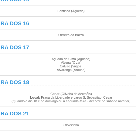
Fontinha (Águeda)
IRA DOS 16
Oliveira do Bairro
IRA DOS 17
Aguada de Cima (Águeda)
Válega (Ovar)
Calvão (Vagos)
Alvarenga (Arouca)
IRA DOS 18
Cesar (Oliveira de Azeméis)
Local:
Praça da Liberdade e Largo S. Sebastião, Cesar
(Quando o dia 18 é ao domingo ou à segunda-feira - decorre no sábado anterior)
IRA DOS 21
Oliveirinha