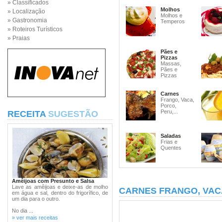
» Classificados
Molhos
» Localização
Molhos e
» Gastronomia
Temperos
» Roteiros Turísticos
» Praias
Pães e
Pizzas
Massas,
Pães e
Pizzas
Carnes
Frango, Vaca,
Porco,
Peru,...
RECEITA
SUGESTÃO
Saladas
Frias e
Quentes
Amêijoas com Presunto e Salsa
Lave as amêijoas e deixe-as de molho
CARNES FRANGO, VAC
em água e sal, dentro do frigorífico, de
um dia para o outro.
No dia ...
» ver mais receitas