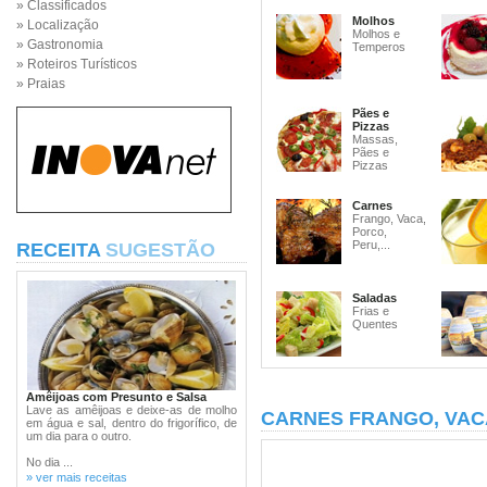
» Classificados
Molhos
» Localização
Molhos e
» Gastronomia
Temperos
» Roteiros Turísticos
» Praias
Pães e
Pizzas
Massas,
Pães e
Pizzas
Carnes
Frango, Vaca,
Porco,
Peru,...
RECEITA
SUGESTÃO
Saladas
Frias e
Quentes
Amêijoas com Presunto e Salsa
Lave as amêijoas e deixe-as de molho
CARNES FRANGO, VAC
em água e sal, dentro do frigorífico, de
um dia para o outro.
No dia ...
» ver mais receitas