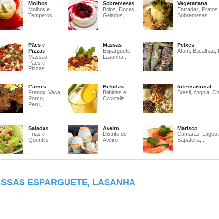
Molhos
Sobremesas
Vegetariana
Molhos e
Bolos, Doces,
Entradas, Pratos
Temperos
Gelados,...
Sobremesas
Pães e
Massas
Peixes
Pizzas
Esparguete,
Atum, Bacalhau, 
Massas,
Lasanha...
Pães e
Pizzas
Carnes
Bebidas
Internacional
Frango, Vaca,
Bebidas e
Brasil, Angola, Ch
Porco,
Cocktails
Peru,...
Saladas
Aveiro
Marisco
Frias e
Distrito de
Camarão, Lagost
Quentes
Aveiro
Sapateira,...
SSAS ESPARGUETE, LASANHA