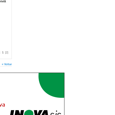
rtelã
a:
1
[2]
« Voltar