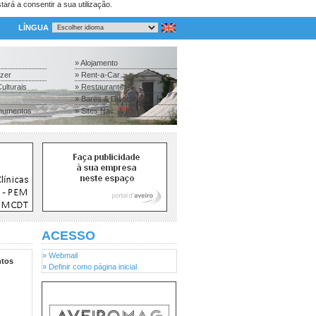
tará a consentir a sua utilização.
LÍNGUA
» Alojamento
azer
» Rent-a-Car
ulturais
» Restaurantes
» Bares & Discotecas
numentos
» Sites Nac. & Inter.
ACESSO
» Webmail
tos
» Definir como página inicial