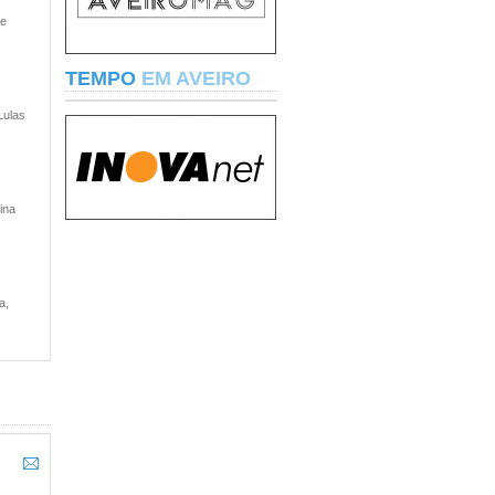
 e
TEMPO
EM AVEIRO
Lulas
ina
a,