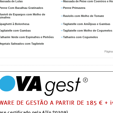
Massada de Lulas
Massada de Peixe com Coentros e Ho
Penne Com Bacalhau Gratinados
Penne Primavera
Ravioli de Espargos com Molho de
Raviolis com Molho de Tomate
pinafres
Spaghetti à Bolonhesa
Tagliatelle com Amêijoas e Gambas
Tagliatelle com Gambas
Tagliatelle com Molho de Cogumelos
Talharim Verde com Espinafres e Pinhões
Talharins com Cogumelos
Vegetais Salteados com Taglietele
Págin