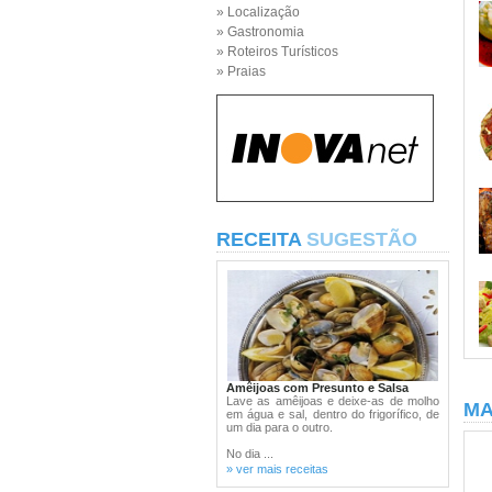
» Localização
» Gastronomia
» Roteiros Turísticos
» Praias
RECEITA
SUGESTÃO
Amêijoas com Presunto e Salsa
Lave as amêijoas e deixe-as de molho
MA
em água e sal, dentro do frigorífico, de
um dia para o outro.
No dia ...
» ver mais receitas