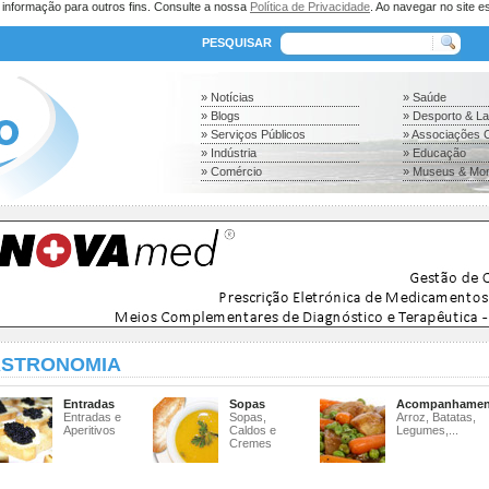
a informação para outros fins. Consulte a nossa
Política de Privacidade
. Ao navegar no site es
PESQUISAR
» Notícias
» Saúde
» Blogs
» Desporto & L
» Serviços Públicos
» Associações C
» Indústria
» Educação
» Comércio
» Museus & Mo
STRONOMIA
Entradas
Sopas
Acompanhamen
Entradas e
Sopas,
Arroz, Batatas,
Aperitivos
Caldos e
Legumes,...
Cremes