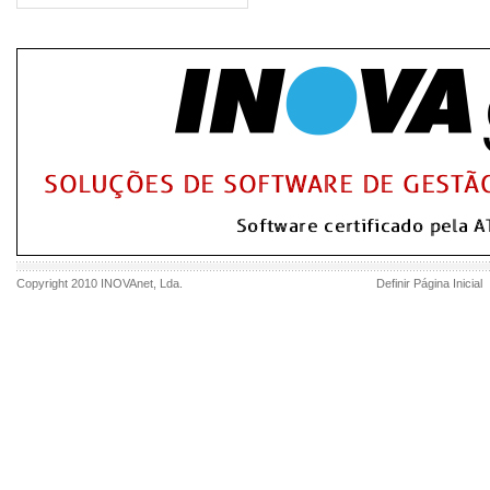
Copyright 2010
INOVAnet
, Lda.
Definir Página Inicial