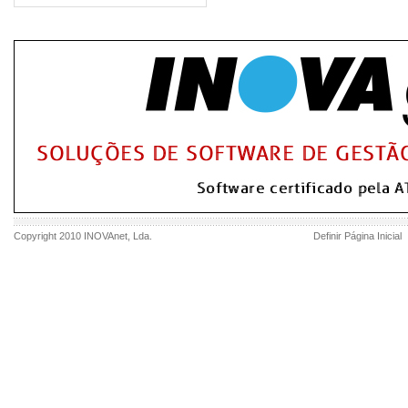
Copyright 2010
INOVAnet
, Lda.
Definir Página Inicial