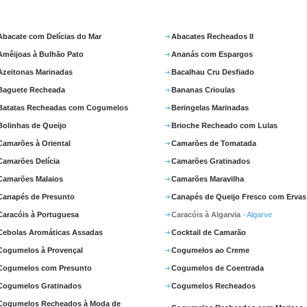
Abacate com Delícias do Mar
Abacates Recheados II
Amêijoas à Bulhão Pato
Ananás com Espargos
Azeitonas Marinadas
Bacalhau Cru Desfiado
Baguete Recheada
Bananas Crioulas
Batatas Recheadas com Cogumelos
Beringelas Marinadas
Bolinhas de Queijo
Brioche Recheado com Lulas
Camarões à Oriental
Camarões de Tomatada
Camarões Delícia
Camarões Gratinados
Camarões Malaios
Camarões Maravilha
Canapés de Presunto
Canapés de Queijo Fresco com Ervas
Caracóis à Portuguesa
Caracóis à Algarvia
- Algarve
Cebolas Aromáticas Assadas
Cocktail de Camarão
Cogumelos à Provençal
Cogumelos ao Creme
Cogumelos com Presunto
Cogumelos de Coentrada
Cogumelos Gratinados
Cogumelos Recheados
Cogumelos Recheados à Moda de