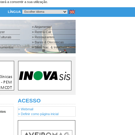
tará a consentir a sua utilização.
LÍNGUA
» Alojamento
azer
» Rent-a-Car
ulturais
» Restaurantes
» Bares & Discotecas
numentos
» Sites Nac. & Inter.
ACESSO
» Webmail
tos
» Definir como página inicial