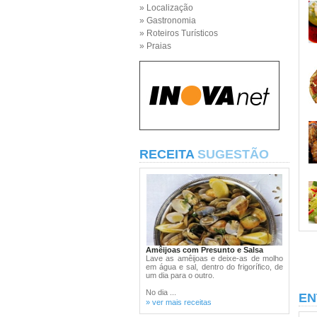
» Localização
» Gastronomia
» Roteiros Turísticos
» Praias
RECEITA
SUGESTÃO
Amêijoas com Presunto e Salsa
Lave as amêijoas e deixe-as de molho
em água e sal, dentro do frigorífico, de
um dia para o outro.
No dia ...
EN
» ver mais receitas