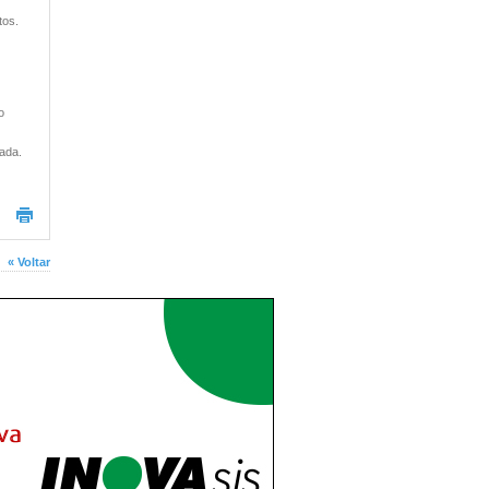
tos.
o
ada.
« Voltar