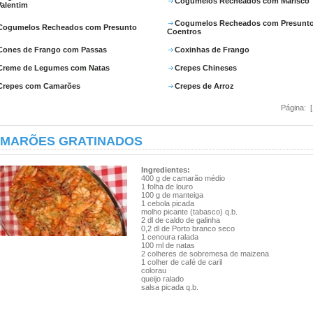
Cogumelos Recheados com Marisco
Valentim
Cogumelos Recheados com Presunto
Cogumelos Recheados com Presunto
Coentros
Cones de Frango com Passas
Coxinhas de Frango
Creme de Legumes com Natas
Crepes Chineses
Crepes com Camarões
Crepes de Arroz
Página: 
MARÕES GRATINADOS
Ingredientes:
400 g de camarão médio
1 folha de louro
100 g de manteiga
1 cebola picada
molho picante (tabasco) q.b.
2 dl de caldo de galinha
0,2 dl de Porto branco seco
1 cenoura ralada
100 ml de natas
2 colheres de sobremesa de maizena
1 colher de café de caril
colorau
queijo ralado
salsa picada q.b.