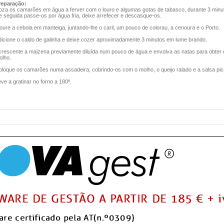
reparação:
oza os camarões em água a ferver com o louro e algumas gotas de tabasco, durante 3 minu
e seguida passe-os por água fria, deixe arrefecer e descasque-os.
oure a cebola em manteiga, juntando-lhe o caril, um pouco de colorau, a cenoura e o Porto.
dicione o caldo de galinha e deixe cozer aproximadamente 3 minutos em lume brando.
crescente a maizena previamente diluída num pouco de água e envolva as natas para obter 
olho.
oloque os camarões numa assadeira, cobrindo-os com o molho, o queijo ralado e a salsa pic
ve a gratinar no forno a 180º.