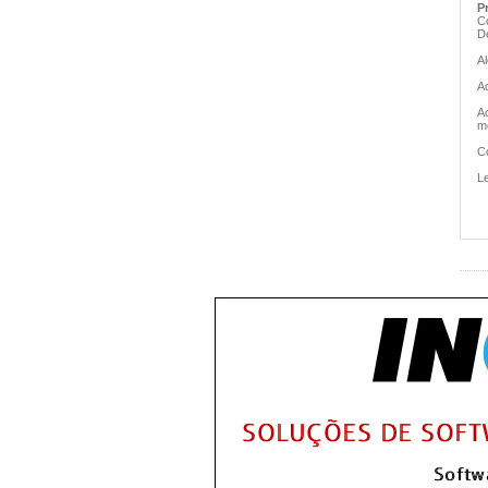
P
C
D
Al
A
A
m
C
Le