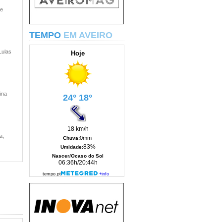
 e
TEMPO
EM AVEIRO
Lulas
ina
a,