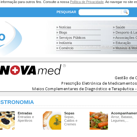
a informação para outros fins. Consulte a nossa
Política de Privacidade
. Ao navegar no site es
PESQUISAR
» Notícias
» Saúde
» Blogs
» Desporto & L
» Serviços Públicos
» Associações C
» Indústria
» Educação
» Comércio
» Museus & Mo
STRONOMIA
Entradas
Sopas
Acompanhamen
Entradas e
Sopas,
Arroz, Batatas,
Aperitivos
Caldos e
Legumes,...
Cremes