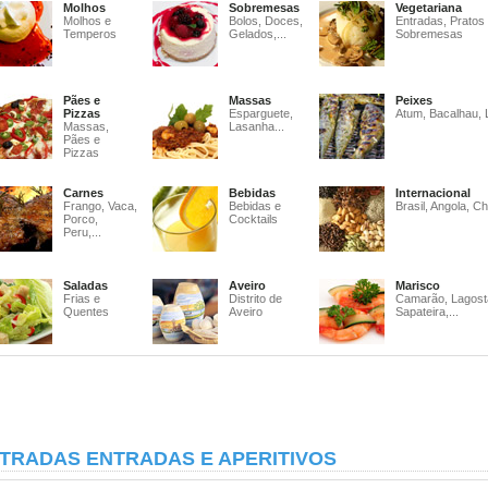
Molhos
Sobremesas
Vegetariana
Molhos e
Bolos, Doces,
Entradas, Pratos
Temperos
Gelados,...
Sobremesas
Pães e
Massas
Peixes
Pizzas
Esparguete,
Atum, Bacalhau, 
Massas,
Lasanha...
Pães e
Pizzas
Carnes
Bebidas
Internacional
Frango, Vaca,
Bebidas e
Brasil, Angola, Ch
Porco,
Cocktails
Peru,...
Saladas
Aveiro
Marisco
Frias e
Distrito de
Camarão, Lagost
Quentes
Aveiro
Sapateira,...
TRADAS ENTRADAS E APERITIVOS