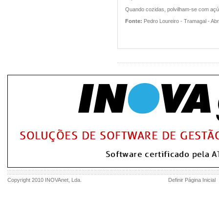
Quando cozidas, polvilham-se com açú
Fonte:
Pedro Loureiro - Tramagal - Ab
Copyright 2010
INOVAnet
, Lda.
Definir Página Inicial