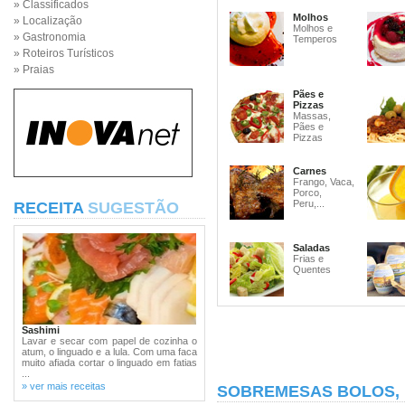
» Classificados
Molhos
» Localização
Molhos e
» Gastronomia
Temperos
» Roteiros Turísticos
» Praias
Pães e
Pizzas
Massas,
Pães e
Pizzas
Carnes
Frango, Vaca,
Porco,
Peru,...
RECEITA
SUGESTÃO
Saladas
Frias e
Quentes
Sashimi
Lavar e secar com papel de cozinha o
atum, o linguado e a lula. Com uma faca
muito afiada cortar o linguado em fatias
...
» ver mais receitas
SOBREMESAS BOLOS,