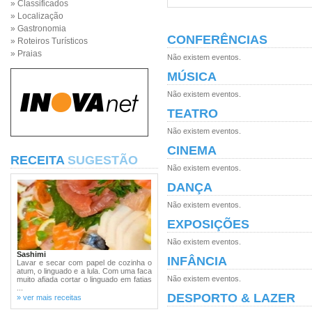
» Classificados
» Localização
» Gastronomia
CONFERÊNCIAS
» Roteiros Turísticos
» Praias
Não existem eventos.
MÚSICA
Não existem eventos.
TEATRO
Não existem eventos.
CINEMA
RECEITA
SUGESTÃO
Não existem eventos.
DANÇA
Não existem eventos.
EXPOSIÇÕES
Não existem eventos.
Sashimi
INFÂNCIA
Lavar e secar com papel de cozinha o
atum, o linguado e a lula. Com uma faca
Não existem eventos.
muito afiada cortar o linguado em fatias
...
DESPORTO & LAZER
» ver mais receitas