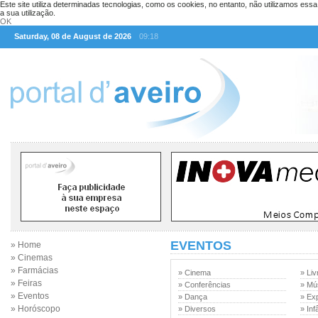
Este site utiliza determinadas tecnologias, como os cookies, no entanto, não utilizamos ess
a sua utilização.
OK
Saturday, 08 de August de 2026
09:18
EVENTOS
» Home
» Cinemas
» Farmácias
» Cinema
» Liv
» Feiras
» Conferências
» Mú
» Eventos
» Dança
» Ex
» Horóscopo
» Diversos
» Inf