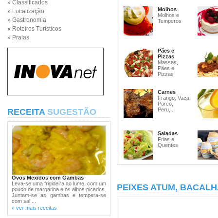
» Classificados
Molhos
» Localização
Molhos e
» Gastronomia
Temperos
» Roteiros Turísticos
» Praias
Pães e
Pizzas
Massas,
Pães e
Pizzas
Carnes
Frango, Vaca,
Porco,
Peru,...
RECEITA
SUGESTÃO
Saladas
Frias e
Quentes
Ovos Mexidos com Gambas
Leva-se uma frigideira ao lume, com um
PEIXES ATUM, BACALH
pouco de margarina e os alhos picados.
Juntam-se as gambas e tempera-se
com sal ...
» ver mais receitas