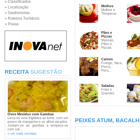
» Classificados
Molhos
» Localização
Molhos e
» Gastronomia
Temperos
» Roteiros Turísticos
» Praias
Pães e
Pizzas
Massas,
Pães e
Pizzas
Carnes
Frango, Vaca,
Porco,
Peru,...
RECEITA
SUGESTÃO
Saladas
Frias e
Quentes
Ovos Mexidos com Gambas
Leva-se uma frigideira ao lume, com um
PEIXES ATUM, BACALH
pouco de margarina e os alhos picados.
Juntam-se as gambas e tempera-se
com sal ...
» ver mais receitas