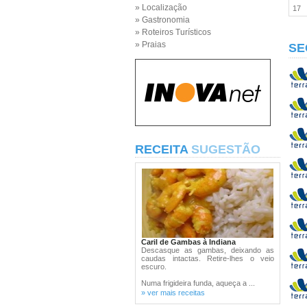
» Localização
17
» Gastronomia
» Roteiros Turísticos
» Praias
SE
RECEITA
SUGESTÃO
Caril de Gambas à Indiana
Descasque as gambas, deixando as
caudas intactas. Retire-lhes o veio
escuro.
Numa frigideira funda, aqueça a ...
» ver mais receitas