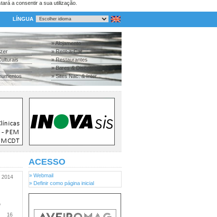
tará a consentir a sua utilização.
LÍNGUA
» Alojamento
azer
» Rent-a-Car
ulturais
» Restaurantes
» Bares & Discotecas
numentos
» Sites Nac. & Inter.
ACESSO
» Webmail
2014
» Definir como página inicial
o
16