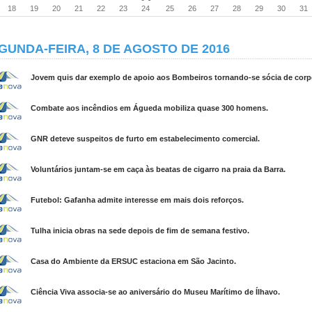
18
19
20
21
22
23
24
25
26
27
28
29
30
31
GUNDA-FEIRA, 8 DE AGOSTO DE 2016
Jovem quis dar exemplo de apoio aos Bombeiros tornando-se sócia de corp
Combate aos incêndios em Águeda mobiliza quase 300 homens.
GNR deteve suspeitos de furto em estabelecimento comercial.
Voluntários juntam-se em caça às beatas de cigarro na praia da Barra.
Futebol: Gafanha admite interesse em mais dois reforços.
Tulha inicia obras na sede depois de fim de semana festivo.
Casa do Ambiente da ERSUC estaciona em São Jacinto.
Ciência Viva associa-se ao aniversário do Museu Marítimo de Ílhavo.