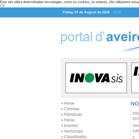
Este site utiliza determinadas tecnologias, como os cookies, no entanto, não utilizamos ess
OK
Friday, 07 de August de 2026
03:55
NO
» Home
» Cinemas
20
» Farmácias
20
» Feiras
» Eventos
Jan
Jul
» Horóscopo
» Classificados
1