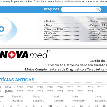
a informação para outros fins. Consulte a nossa
Política de Privacidade
. Ao navegar no site es
PESQUISAR
» Notícias
» Saúde
» Blogs
» Desporto & L
» Serviços Públicos
» Associações C
» Indústria
» Educação
» Comércio
» Museus & Mo
TÍCIAS ANTIGAS
03
2004
2005
2006
2007
2008
2009
2010
2011
2012
2013
15
[2016]
2017
2018
2019
2020
2021
2022
2023
2024
eiro
Fevereiro
Março
Abril
Maio
Junho
ho
[Agosto]
Setembro
Outubro
Novembro
Dezembr
2
3
4
5
6
7
[8]
9
10
11
12
13
14
15