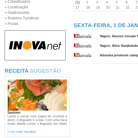
» Classificados
[1]
2
3
4
5
6
» Localização
17
18
19
20
21
22
» Gastronomia
» Roteiros Turísticos
» Praias
SEXTA-FEIRA, 1 DE JA
Vagos: Alunos trocam 
Vagos: Alice Sarabando 
Adasma promove campa
RECEITA
SUGESTÃO
Sashimi
Lavar e secar com papel de cozinha o
atum, o linguado e a lula. Com uma faca
muito afiada cortar o linguado em fatias
...
» ver mais receitas