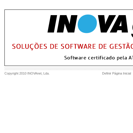
Copyright 2010
INOVAnet
, Lda.
Definir Página Inicial