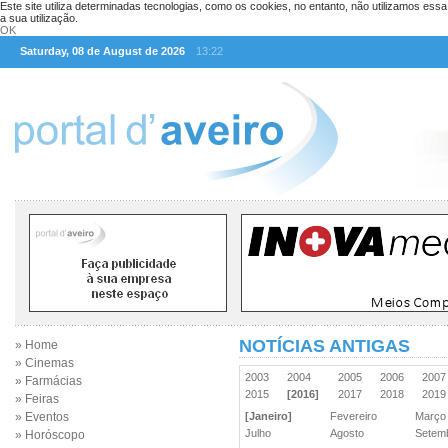
Este site utiliza determinadas tecnologias, como os cookies, no entanto, não utilizamos ess
a sua utilização.
OK
Saturday, 08 de August de 2026
13:22
NOTÍCIAS ANTIGAS
» Home
» Cinemas
2003
2004
2005
2006
200
» Farmácias
2015
[2016]
2017
2018
201
» Feiras
» Eventos
[Janeiro]
Fevereiro
Març
Julho
Agosto
Sete
» Horóscopo