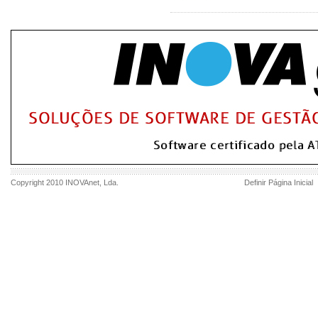
Copyright 2010
INOVAnet
, Lda.
Definir Página Inicial