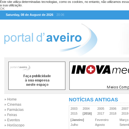
Este site utiliza determinadas tecnologias, como os cookies, no entanto, não utilizamos ess
a sua utilização.
OK
Saturday, 08 de August de 2026
20:06
NOTÍCIAS ANTIGAS
» Home
» Cinemas
2003
2004
2005
2006
200
» Farmácias
2015
[2016]
2017
2018
201
» Feiras
» Eventos
[Janeiro]
Fevereiro
Març
Julho
Agosto
Sete
» Horóscopo