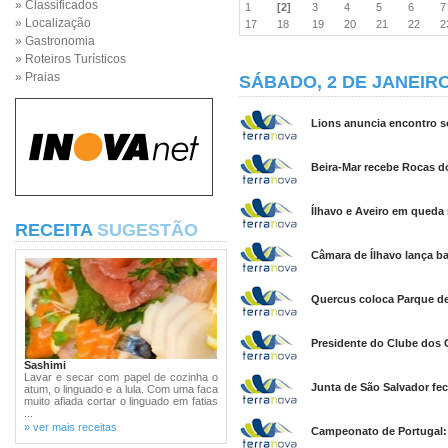
» Classificados
1
[2]
3
4
5
6
» Localização
17
18
19
20
21
22
» Gastronomia
» Roteiros Turísticos
» Praias
SÁBADO, 2 DE JANEIRO
Lions anuncia encontro s
Beira-Mar recebe Rocas do
Ílhavo e Aveiro em queda 
RECEITA
SUGESTÃO
Câmara de Ílhavo lança ba
Quercus coloca Parque de 
Presidente do Clube dos 
Sashimi
Lavar e secar com papel de cozinha o
Junta de São Salvador fe
atum, o linguado e a lula. Com uma faca
muito afiada cortar o linguado em fatias
...
» ver mais receitas
Campeonato de Portugal: G