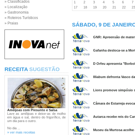
» Classificados
1
2
3
4
5
6
» Localização
17
18
19
20
21
22
2
» Gastronomia
» Roteiros Turísticos
» Praias
SÁBADO, 9 DE JANEIRO
GNR: Apreensão de materi
Gafanha desloca-se a Mor
D Orfeu apresenta "Borbol
RECEITA
SUGESTÃO
Illiabum defronta Vasco d
Lions promove simpósio so
Câmara de Estarreja evoc
Amêijoas com Presunto e Salsa
Lave as amêijoas e deixe-as de molho
Autarca recebe reis do Car
em água e sal, dentro do frigorífico, de
um dia para o outro.
No dia ...
Museu da Murtosa acolhe e
» ver mais receitas