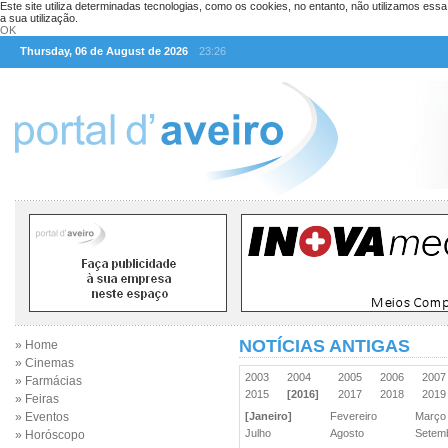
Este site utiliza determinadas tecnologias, como os cookies, no entanto, não utilizamos ess
a sua utilização.
OK
Thursday, 06 de August de 2026
23:26
NOTÍCIAS ANTIGAS
» Home
» Cinemas
2003
2004
2005
2006
200
» Farmácias
2015
[2016]
2017
2018
201
» Feiras
» Eventos
[Janeiro]
Fevereiro
Març
Julho
Agosto
Sete
» Horóscopo