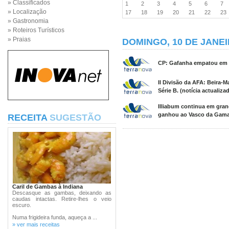
» Classificados
1
2
3
4
5
6
7
» Localização
17
18
19
20
21
22
2
» Gastronomia
» Roteiros Turísticos
» Praias
DOMINGO, 10 DE JANEI
CP: Gafanha empatou em M
II Divisão da AFA: Beira-
Série B. (notícia actualiza
Illiabum continua em gran
ganhou ao Vasco da Gama.
RECEITA
SUGESTÃO
Caril de Gambas à Indiana
Descasque as gambas, deixando as
caudas intactas. Retire-lhes o veio
escuro.
Numa frigideira funda, aqueça a ...
» ver mais receitas