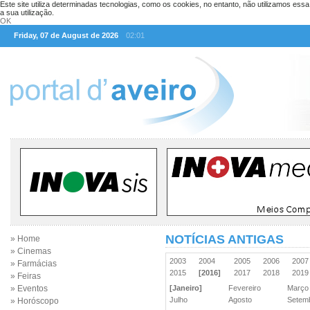
Este site utiliza determinadas tecnologias, como os cookies, no entanto, não utilizamos ess
a sua utilização.
OK
Friday, 07 de August de 2026
02:01
NOTÍCIAS ANTIGAS
» Home
» Cinemas
2003
2004
2005
2006
200
» Farmácias
2015
[2016]
2017
2018
201
» Feiras
» Eventos
[Janeiro]
Fevereiro
Març
Julho
Agosto
Sete
» Horóscopo