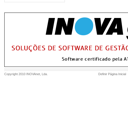
Copyright 2010
INOVAnet
, Lda.
Definir Página Inicial