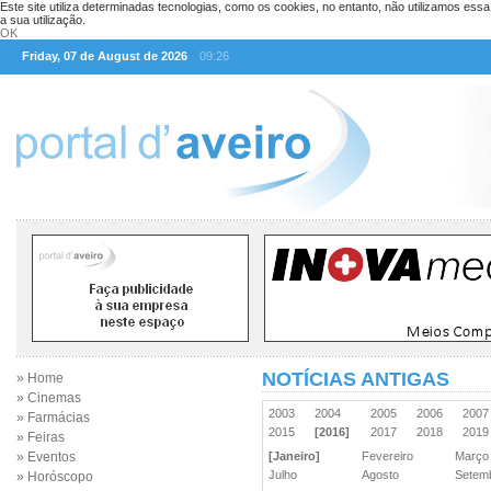
Este site utiliza determinadas tecnologias, como os cookies, no entanto, não utilizamos ess
a sua utilização.
OK
Friday, 07 de August de 2026
09:26
NOTÍCIAS ANTIGAS
» Home
» Cinemas
2003
2004
2005
2006
200
» Farmácias
2015
[2016]
2017
2018
201
» Feiras
» Eventos
[Janeiro]
Fevereiro
Març
Julho
Agosto
Sete
» Horóscopo