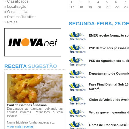
» Classificados
1
2
3
4
5
6
7
» Localização
17
18
19
20
21
22
2
» Gastronomia
» Roteiros Turísticos
» Praias
SEGUNDA-FEIRA, 25 DE
EMER recebe formação sob
PSP deteve seis pessoas 
PSD de Águeda pede auxíl
RECEITA
SUGESTÃO
Departamento de Comunica
Fase Final Distrital Sub 1
Nazaré.
Clube de Voleibol de Aveir
Caril de Gambas à Indiana
Descasque as gambas, deixando as
caudas intactas. Retire-lhes o veio
Verdes querem garantias d
escuro.
Numa frigideira funda, aqueça a ...
Obras de Francisco José R
» ver mais receitas