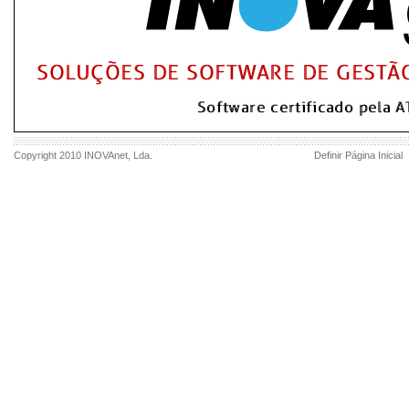
Copyright 2010
INOVAnet
, Lda.
Definir Página Inicial