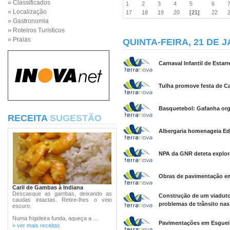
» Classificados
1
2
3
4
5
6
» Localização
17
18
19
20
[21]
22
» Gastronomia
» Roteiros Turísticos
» Praias
QUINTA-FEIRA, 21 DE J
Carnaval Infantil de Estar
Tulha promove festa de Ca
Basquetebol: Gafanha orga
RECEITA
SUGESTÃO
Albergaria homenageia Edg
NPA da GNR deteta explor
Obras de pavimentação em
Caril de Gambas à Indiana
Descasque as gambas, deixando as
Construção de um viaduto
caudas intactas. Retire-lhes o veio
problemas de trânsito nas 
escuro.
Numa frigideira funda, aqueça a ...
Pavimentações em Esgueir
» ver mais receitas