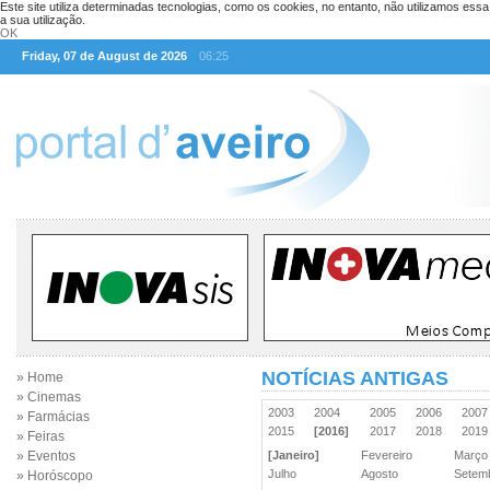
Este site utiliza determinadas tecnologias, como os cookies, no entanto, não utilizamos ess
a sua utilização.
OK
Friday, 07 de August de 2026
06:25
NOTÍCIAS ANTIGAS
» Home
» Cinemas
2003
2004
2005
2006
200
» Farmácias
2015
[2016]
2017
2018
201
» Feiras
» Eventos
[Janeiro]
Fevereiro
Març
Julho
Agosto
Sete
» Horóscopo