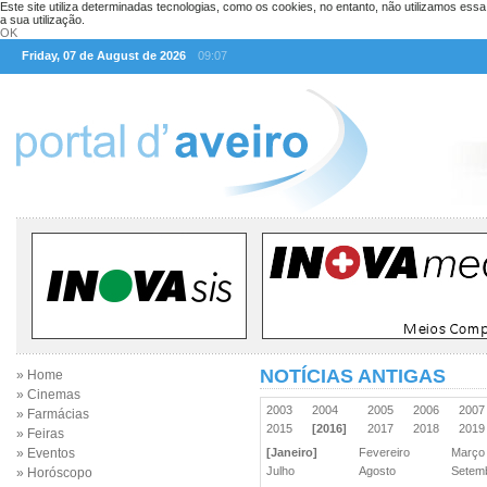
Este site utiliza determinadas tecnologias, como os cookies, no entanto, não utilizamos ess
a sua utilização.
OK
Friday, 07 de August de 2026
09:07
NOTÍCIAS ANTIGAS
» Home
» Cinemas
2003
2004
2005
2006
200
» Farmácias
2015
[2016]
2017
2018
201
» Feiras
» Eventos
[Janeiro]
Fevereiro
Març
Julho
Agosto
Sete
» Horóscopo