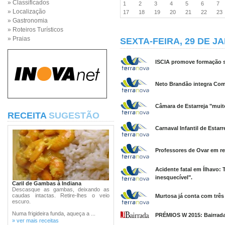
» Classificados
1
2
3
4
5
6
7
» Localização
17
18
19
20
21
22
2
» Gastronomia
» Roteiros Turísticos
» Praias
SEXTA-FEIRA, 29 DE J
ISCIA promove formação s
Neto Brandão integra Comi
Câmara de Estarreja "mui
RECEITA
SUGESTÃO
Carnaval Infantil de Estar
Professores de Ovar em re
Acidente fatal em Ílhavo: 
inesquecível".
Caril de Gambas à Indiana
Descasque as gambas, deixando as
caudas intactas. Retire-lhes o veio
Murtosa já conta com três
escuro.
Numa frigideira funda, aqueça a ...
PRÉMIOS W 2015: Bairrada
» ver mais receitas