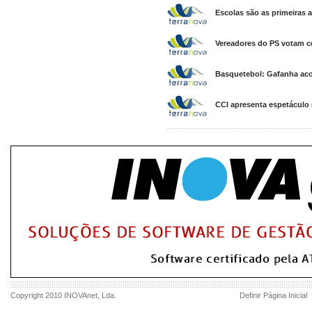
Escolas são as primeiras a
Vereadores do PS votam co
Basquetebol: Gafanha acolh
CCI apresenta espetáculo
Copyright 2010
INOVAnet
, Lda.
Definir Página Inicial