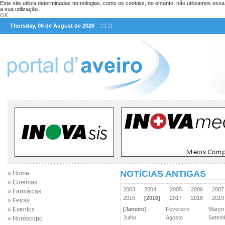
Este site utiliza determinadas tecnologias, como os cookies, no entanto, não utilizamos ess
a sua utilização.
OK
Thursday, 06 de August de 2026
23:11
NOTÍCIAS ANTIGAS
» Home
» Cinemas
2003
2004
2005
2006
200
» Farmácias
2015
[2016]
2017
2018
201
» Feiras
» Eventos
[Janeiro]
Fevereiro
Març
Julho
Agosto
Sete
» Horóscopo