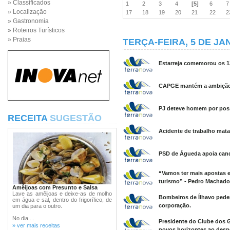
» Classificados
1
2
3
4
[5]
6
» Localização
17
18
19
20
21
22
» Gastronomia
» Roteiros Turísticos
» Praias
TERÇA-FEIRA, 5 DE JA
Estarreja comemorou os 1
CAPGE mantém a ambição de
PJ deteve homem por poss
RECEITA
SUGESTÃO
Acidente de trabalho mat
PSD de Águeda apoia candid
“Vamos ter mais apostas 
turismo” - Pedro Machado
Amêijoas com Presunto e Salsa
Lave as amêijoas e deixe-as de molho
Bombeiros de Ílhavo pedem
em água e sal, dentro do frigorífico, de
corporação.
um dia para o outro.
No dia ...
Presidente do Clube dos G
» ver mais receitas
novos horizontes ao desp