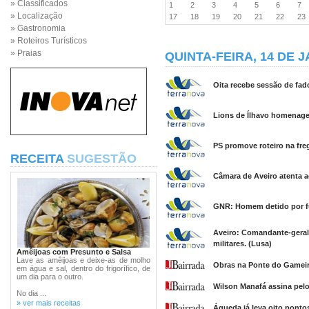
» Classificados
1
2
3
4
5
6
7
» Localização
17
18
19
20
21
22
2
» Gastronomia
» Roteiros Turísticos
» Praias
QUINTA-FEIRA, 14 DE J
Oita recebe sessão de fado
Lions de Ílhavo homenage
PS promove roteiro na fre
RECEITA
SUGESTÃO
Câmara de Aveiro atenta a
GNR: Homem detido por fu
Aveiro: Comandante-geral
militares. (Lusa)
Amêijoas com Presunto e Salsa
Lave as amêijoas e deixe-as de molho
Obras na Ponte do Gameir
em água e sal, dentro do frigorífico, de
um dia para o outro.
Wilson Manafá assina pel
No dia ...
» ver mais receitas
Águeda já leva oito pont