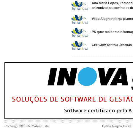
Ana Maria Lopes, Fernand
entronizados confrades d
Vista Alegre reforça plan
PS quer melhorar informa
CERCIAV cantou Janeiras 
Copyright 2010
INOVAnet
, Lda.
Definir Página Inicial