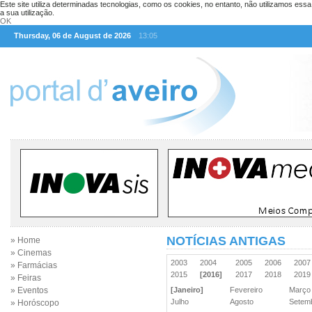
Este site utiliza determinadas tecnologias, como os cookies, no entanto, não utilizamos ess
a sua utilização.
OK
Thursday, 06 de August de 2026
13:05
NOTÍCIAS ANTIGAS
» Home
» Cinemas
2003
2004
2005
2006
200
» Farmácias
2015
[2016]
2017
2018
201
» Feiras
» Eventos
[Janeiro]
Fevereiro
Març
Julho
Agosto
Sete
» Horóscopo