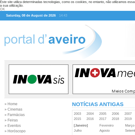
Este site utiliza determinadas tecnologias, como os cookies, no entanto, não utilizamos ess
a sua utilização.
OK
Saturday, 08 de August de 2026
14:43
NOTÍCIAS ANTIGAS
» Home
» Cinemas
2003
2004
2005
2006
2007
» Farmácias
2015
2016
2017
2018
2019
» Feiras
» Eventos
[Janeiro]
Fevereiro
Març
Julho
Agosto
Sete
» Horóscopo