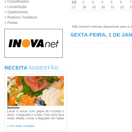
» Classificados
[1]
2
3
4
5
6
» Localização
17
18
19
20
21
22
» Gastronomia
» Roteiros Turísticos
» Praias
Não existem notícias disponíveis para a d
SEXTA-FEIRA, 1 DE JA
RECEITA
SUGESTÃO
Sashimi
Lavar e secar com papel de cozinha o
atum, o linguado e a lula. Com uma faca
muito afiada cortar o linguado em fatias
...
» ver mais receitas