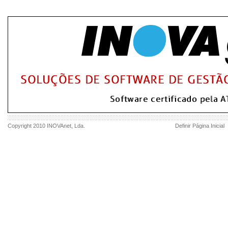
Copyright 2010
INOVAnet
, Lda.
Definir Página Inicial