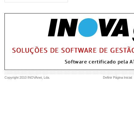
Copyright 2010
INOVAnet
, Lda.
Definir Página Inicial