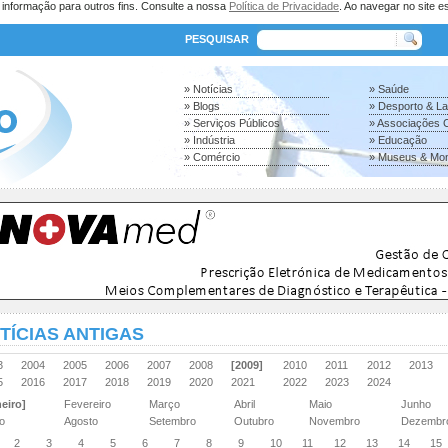
a informação para outros fins. Consulte a nossa
Política de Privacidade
. Ao navegar no site es
PESQUISAR
» Notícias
» Saúde
» Blogs
» Desporto & L
» Serviços Públicos
» Associações C
» Indústria
» Educação
» Comércio
» Museus & Mo
TÍCIAS ANTIGAS
03
2004
2005
2006
2007
2008
[2009]
2010
2011
2012
2013
15
2016
2017
2018
2019
2020
2021
2022
2023
2024
eiro]
Fevereiro
Março
Abril
Maio
Junho
ho
Agosto
Setembro
Outubro
Novembro
Dezemb
2
3
4
5
6
7
8
9
10
11
12
13
14
15