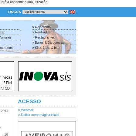
tará a consentir a sua utilização.
LÍNGUA
» Alojamento
azer
» Rent-a-Car
ulturais
» Restaurantes
» Bares & Discotecas
numentos
» Sites Nac. & Inter.
ACESSO
» Webmail
2014
» Definir como página inicial
ro
16