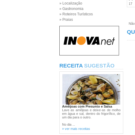
» Localização
17
» Gastronomia
» Roteiros Turísticos
» Praias
Não e
QU
RECEITA
SUGESTÃO
Amêijoas com Presunto e Salsa
Lave as amêijoas e deixe-as de molho
em água e sal, dentro do frigorífico, de
um dia para o outro.
No dia ...
» ver mais receitas