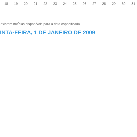
18
19
20
21
22
23
24
25
26
27
28
29
30
31
xistem notícias disponíveis para a data especificada.
INTA-FEIRA, 1 DE JANEIRO DE 2009