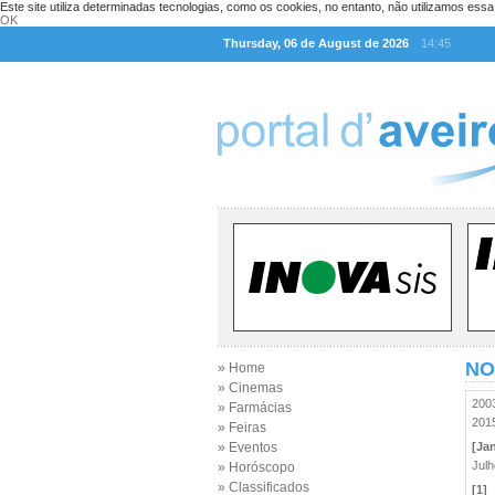
Este site utiliza determinadas tecnologias, como os cookies, no entanto, não utilizamos ess
OK
Thursday, 06 de August de 2026
14:45
NO
» Home
» Cinemas
20
» Farmácias
20
» Feiras
» Eventos
[Jan
Jul
» Horóscopo
» Classificados
[1]