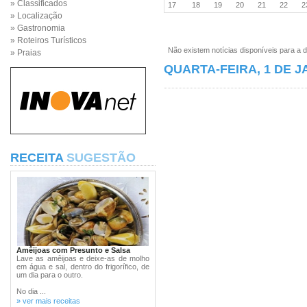
» Classificados
17
18
19
20
21
22
» Localização
» Gastronomia
» Roteiros Turísticos
Não existem notícias disponíveis para a d
» Praias
QUARTA-FEIRA, 1 DE J
RECEITA
SUGESTÃO
Amêijoas com Presunto e Salsa
Lave as amêijoas e deixe-as de molho
em água e sal, dentro do frigorífico, de
um dia para o outro.
No dia ...
» ver mais receitas