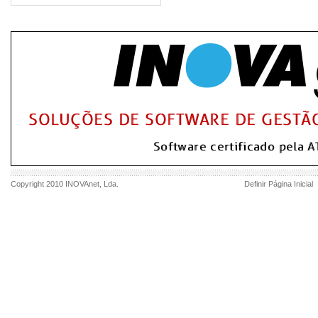
Copyright 2010
INOVAnet
, Lda.
Definir Página Inicial