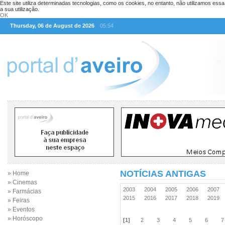
Este site utiliza determinadas tecnologias, como os cookies, no entanto, não utilizamos ess
a sua utilização.
OK
Thursday, 06 de August de 2026
05:54
NOTÍCIAS ANTIGAS
» Home
» Cinemas
2003
2004
2005
2006
2007
» Farmácias
2015
2016
2017
2018
2019
» Feiras
» Eventos
» Horóscopo
[1]
2
3
4
5
6