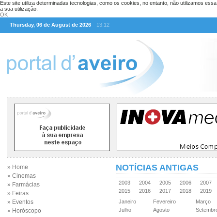
Este site utiliza determinadas tecnologias, como os cookies, no entanto, não utilizamos ess
a sua utilização.
OK
Thursday, 06 de August de 2026
13:12
NOTÍCIAS ANTIGAS
» Home
» Cinemas
2003
2004
2005
2006
2007
» Farmácias
2015
2016
2017
2018
2019
» Feiras
» Eventos
Janeiro
Fevereiro
Março
Julho
Agosto
Setemb
» Horóscopo