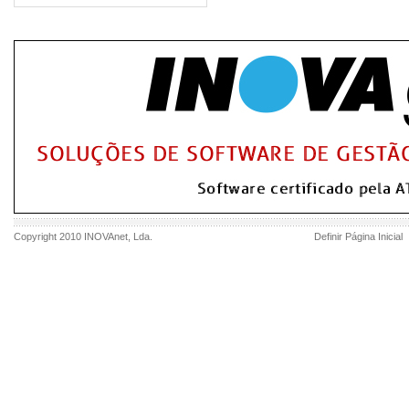
Copyright 2010
INOVAnet
, Lda.
Definir Página Inicial