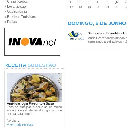
» Classificados
1
2
3
4
5
[6]
» Localização
17
18
19
20
21
22
» Gastronomia
» Roteiros Turísticos
» Praias
DOMINGO, 6 DE JUNHO 
Direcção do Beira-Mar elei
Mário Costa foi confirmado 
apresentou a sufrágio com 20
RECEITA
SUGESTÃO
Amêijoas com Presunto e Salsa
Lave as amêijoas e deixe-as de molho
em água e sal, dentro do frigorífico, de
um dia para o outro.
No dia ...
» ver mais receitas