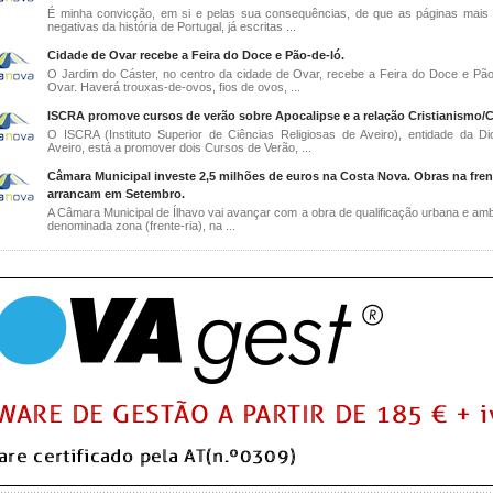
É minha convicção, em si e pelas sua consequências, de que as páginas mais
negativas da história de Portugal, já escritas ...
Cidade de Ovar recebe a Feira do Doce e Pão-de-ló.
O Jardim do Cáster, no centro da cidade de Ovar, recebe a Feira do Doce e Pão
Ovar. Haverá trouxas-de-ovos, fios de ovos, ...
ISCRA promove cursos de verão sobre Apocalipse e a relação Cristianismo/C
O ISCRA (Instituto Superior de Ciências Religiosas de Aveiro), entidade da D
Aveiro, está a promover dois Cursos de Verão, ...
Câmara Municipal investe 2,5 milhões de euros na Costa Nova. Obras na frent
arrancam em Setembro.
A Câmara Municipal de Ílhavo vai avançar com a obra de qualificação urbana e ambi
denominada zona (frente-ria), na ...