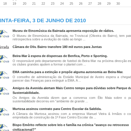
18
19
20
21
22
23
24
25
26
27
28
29
30
INTA-FEIRA, 3 DE JUNHO DE 2010
Museu de Etnomúsica da Bairrada apresenta exposição de rádios.
O Museu de Etnomúsica da Bairrada, no Troviscal (Oliveira do Bairro), tem pa
retrospectiva sobre a evolução do rádio ao longo ...
Câmara de Oliv. Bairro transfere 180 mil euros para Juntas
Beira-Mar à espera de dispensas de Benfica, Porto e Sporting.
O responsável pelo departamento de futebol do Beira-Mar na próxima direcção e
os clubes grandes ajudem a formar o plantel com ...
EMA caminha para a extinção e propõe alguma autonomia ao Beira-Mar.
O conselho de administração da Estádio Municipal de Aveiro espera a cheg
parecer das Finanças para extinguir a EMA. A ...
Amigos da Avenida alertam Mais Centro tempo para dúvidas sobre Parque d
Sustentabilidade.
Os Amigos da Avenida dizem que a conversa com Élio Maia sobre o p
sustentabilidade decorreu em “ambiente de grande ...
Murtosa assinou contrato para Centro Escolar da Saldida.
A Câmara da Murtosa assinou com a empresa Manuel Vieira & Irmãos o con
empreitada de construção da 1ª Fase Centro Escolar da ...
Bispo Emérito reflecte sobre leis e família na crónica "avanço ou retrocesso
civilizacional?"