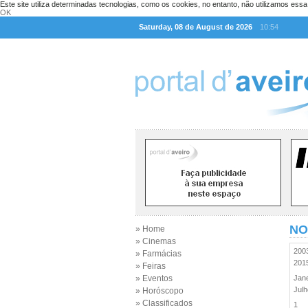
Este site utiliza determinadas tecnologias, como os cookies, no entanto, não utilizamos ess
OK
Saturday, 08 de August de 2026
10:54
NO
» Home
» Cinemas
20
» Farmácias
20
» Feiras
» Eventos
Jan
Jul
» Horóscopo
» Classificados
1