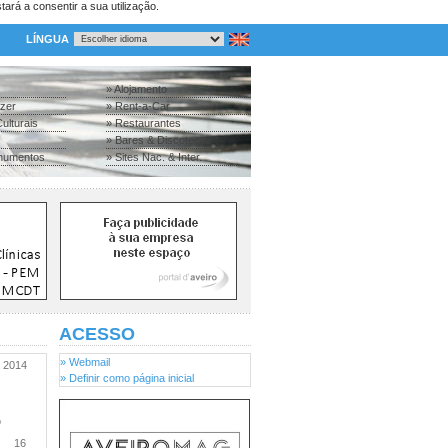
tará a consentir a sua utilização.
LÍNGUA
» Alojamento
azer
» Rent-a-Car
ulturais
» Restaurantes
» Bares & Discotecas
numentos
» Sites Nac. & Inter.
ACESSO
» Webmail
2014
» Definir como página inicial
o
16