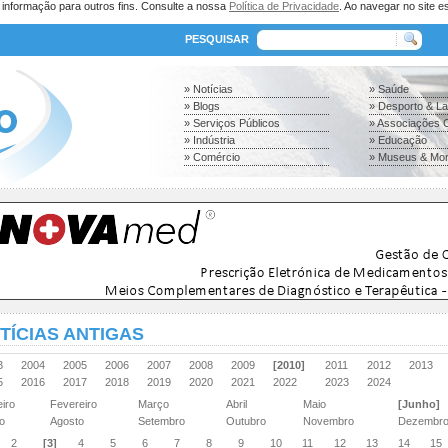
a informação para outros fins. Consulte a nossa
Política de Privacidade
. Ao navegar no site es
PESQUISAR
» Notícias
» Saúde
» Blogs
» Desporto & L
» Serviços Públicos
» Associações C
» Indústria
» Educação
» Comércio
» Museus & Mo
TÍCIAS ANTIGAS
03
2004
2005
2006
2007
2008
2009
[2010]
2011
2012
2013
15
2016
2017
2018
2019
2020
2021
2022
2023
2024
eiro
Fevereiro
Março
Abril
Maio
[Junho]
ho
Agosto
Setembro
Outubro
Novembro
Dezembr
2
[3]
4
5
6
7
8
9
10
11
12
13
14
15