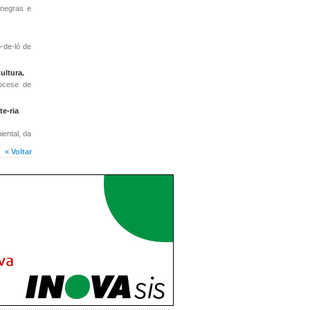
 negras e
-de-ló de
ultura.
iocese de
e-ria
ental, da
« Voltar