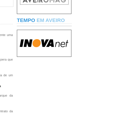
TEMPO
EM AVEIRO
tente uma
spera que
ada de um
a
arque da
trato da