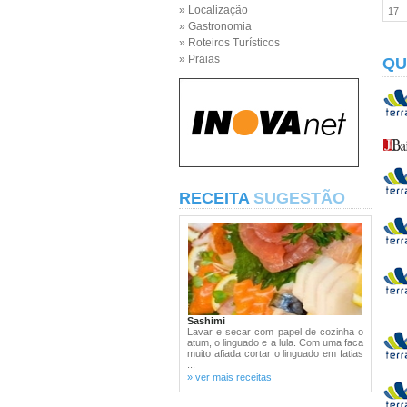
» Localização
17
» Gastronomia
» Roteiros Turísticos
» Praias
QU
RECEITA
SUGESTÃO
Sashimi
Lavar e secar com papel de cozinha o
atum, o linguado e a lula. Com uma faca
muito afiada cortar o linguado em fatias
...
» ver mais receitas