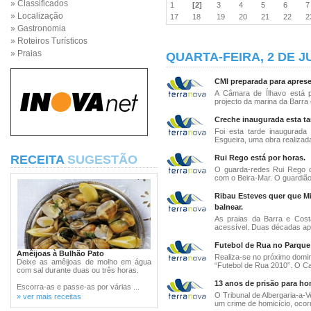
» Classificados
1
[2]
3
4
5
6
» Localização
17
18
19
20
21
22
» Gastronomia
» Roteiros Turísticos
» Praias
QUARTA-FEIRA, 2 DE J
CMI preparada para apresen
A Câmara de Ílhavo está p
projecto da marina da Barra e
Creche inaugurada esta ta
Foi esta tarde inaugurada
Esgueira, uma obra realizad
RECEITA
SUGESTÃO
Rui Rego está por horas.
O guarda-redes Rui Rego d
com o Beira-Mar. O guardião 
Ribau Esteves quer que M
balnear.
As praias da Barra e Cost
acessível. Duas décadas apó
Futebol de Rua no Parque
Amêijoas à Bulhão Pato
Realiza-se no próximo doming
Deixe as amêijoas de molho em água
“Futebol de Rua 2010”. O C
com sal durante duas ou três horas.
13 anos de prisão para ho
Escorra-as e passe-as por várias ...
O Tribunal de Albergaria-a-
» ver mais receitas
um crime de homicício, ocorr