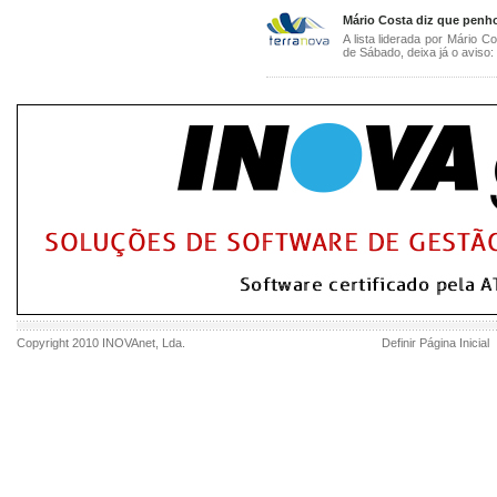
Mário Costa diz que penho
A lista liderada por Mário C
de Sábado, deixa já o aviso: o
Copyright 2010
INOVAnet
, Lda.
Definir Página Inicial