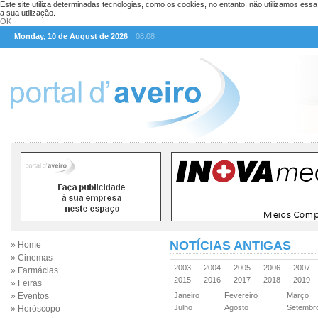
Este site utiliza determinadas tecnologias, como os cookies, no entanto, não utilizamos ess
a sua utilização.
OK
Monday, 10 de August de 2026
08:08
NOTÍCIAS ANTIGAS
» Home
» Cinemas
2003
2004
2005
2006
2007
» Farmácias
2015
2016
2017
2018
2019
» Feiras
» Eventos
Janeiro
Fevereiro
Março
Julho
Agosto
Setemb
» Horóscopo