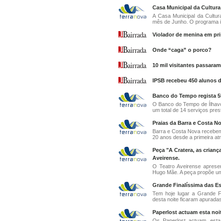
Casa Municipal da Cultur
A Casa Municipal da Cultur
mês de Junho. O programa in
Violador de menina em pri
Onde “caga” o porco?
10 mil visitantes passar
IPSB recebeu 450 alunos 
Banco do Tempo regista 5
O Banco do Tempo de Ílhavo
um total de 14 serviços pres
Praias da Barra e Costa N
Barra e Costa Nova recebem
20 anos desde a primeira atr
Peça "A Cratera, as crianç
Aveirense.
O Teatro Aveirense aprese
Hugo Mãe. A peça propõe um
Grande Finalíssima das Es
Tem hoje lugar a Grande F
desta noite ficaram apuradas
Paperlost actuam esta noi
Os Paperlost actuam, esta