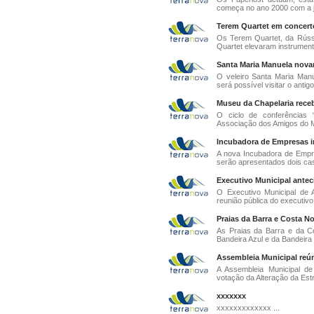
começa no ano 2000 com a ju
Terem Quartet em concerto
Os Terem Quartet, da Rússi
Quartet elevaram instrumento
Santa Maria Manuela novam
O veleiro Santa Maria Manue
será possível visitar o antigo 
Museu da Chapelaria rece
O ciclo de conferências “
Associação dos Amigos do Mu
Incubadora de Empresas i
A nova Incubadora de Empre
serão apresentados dois ca
Executivo Municipal antec
O Executivo Municipal de A
reunião pública do executivo 
Praias da Barra e Costa N
As Praias da Barra e da C
Bandeira Azul e da Bandeira d
Assembleia Municipal reún
A Assembleia Municipal de
votação da Alteração da Estr
xxxxxxx
xxxxxxxxxxxxx ...