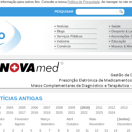
a informação para outros fins. Consulte a nossa
Política de Privacidade
. Ao navegar no site es
PESQUISAR
» Notícias
» Saúde
» Blogs
» Desporto & L
» Serviços Públicos
» Associações C
» Indústria
» Educação
» Comércio
» Museus & Mo
TÍCIAS ANTIGAS
03
2004
2005
2006
2007
2008
2009
[2010]
2011
2012
2013
15
2016
2017
2018
2019
2020
2021
2022
2023
2024
eiro
Fevereiro
Março
Abril
Maio
[Junho]
ho
Agosto
Setembro
Outubro
Novembro
Dezembr
2
3
4
5
6
7
8
9
10
11
12
13
14
15