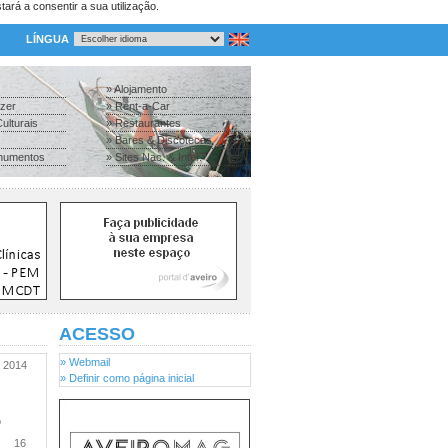
tará a consentir a sua utilização.
LÍNGUA
» Alojamento
azer
» Rent-a-Car
ulturais
» Restaurantes
» Bares & Discotecas
numentos
» Sites Nac. & Inter.
ACESSO
» Webmail
2014
» Definir como página inicial
o
16