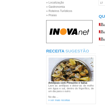
» Localização
17
» Gastronomia
» Roteiros Turísticos
» Praias
QU
RECEITA
SUGESTÃO
Amêijoas com Presunto e Salsa
Lave as amêijoas e deixe-as de molho
em água e sal, dentro do frigorífico, de
um dia para o outro.
No dia ...
» ver mais receitas