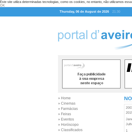
Este site utiliza determinadas tecnologias, como os cookies, no entanto, não utilizamos ess
OK
Thursday, 06 de August de 2026
21:30
NO
» Home
» Cinemas
20
» Farmácias
20
» Feiras
» Eventos
Jan
Jul
» Horóscopo
» Classificados
1