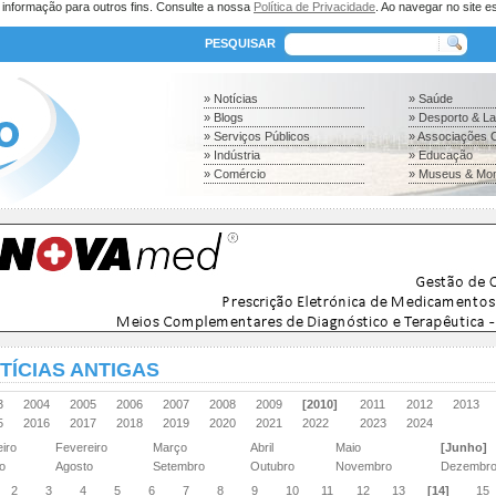
a informação para outros fins. Consulte a nossa
Política de Privacidade
. Ao navegar no site es
PESQUISAR
» Notícias
» Saúde
» Blogs
» Desporto & L
» Serviços Públicos
» Associações C
» Indústria
» Educação
» Comércio
» Museus & Mo
TÍCIAS ANTIGAS
03
2004
2005
2006
2007
2008
2009
[2010]
2011
2012
2013
15
2016
2017
2018
2019
2020
2021
2022
2023
2024
eiro
Fevereiro
Março
Abril
Maio
[Junho]
ho
Agosto
Setembro
Outubro
Novembro
Dezembr
2
3
4
5
6
7
8
9
10
11
12
13
[14]
15