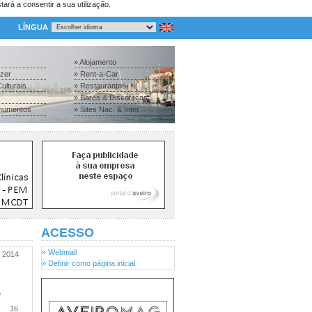
tará a consentir a sua utilização.
LÍNGUA
» Alojamento
azer
» Rent-a-Car
ulturais
» Restaurantes
» Bares & Discotecas
numentos
» Sites Nac. & Inter.
ACESSO
» Webmail
2014
» Definir como página inicial
o
16