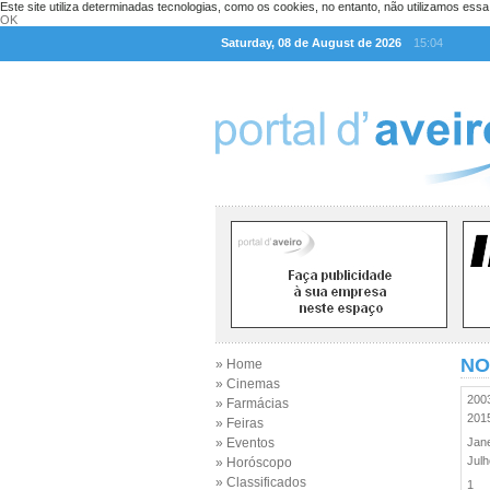
Este site utiliza determinadas tecnologias, como os cookies, no entanto, não utilizamos ess
OK
Saturday, 08 de August de 2026
15:04
NO
» Home
» Cinemas
20
» Farmácias
20
» Feiras
» Eventos
Jan
Jul
» Horóscopo
» Classificados
1