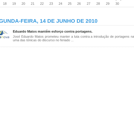
18
19
20
21
22
23
24
25
26
27
28
29
30
GUNDA-FEIRA, 14 DE JUNHO DE 2010
Eduardo Matos mantém esforço contra portagens.
José Eduardo Matos prometeu manter a luta contra a introdução de portagens na
uma das tónicas do discurso no feriado ...