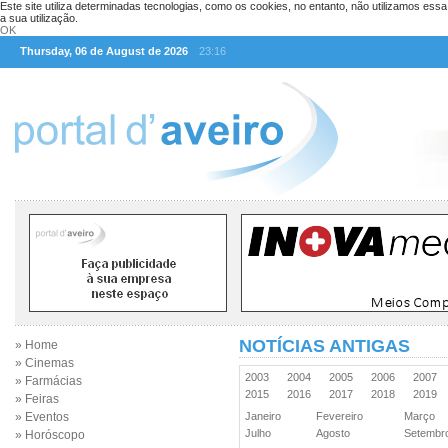
Este site utiliza determinadas tecnologias, como os cookies, no entanto, não utilizamos ess
a sua utilização.
OK
Thursday, 06 de August de 2026
23:16
NOTÍCIAS ANTIGAS
» Home
» Cinemas
2003
2004
2005
2006
2007
» Farmácias
2015
2016
2017
2018
2019
» Feiras
» Eventos
Janeiro
Fevereiro
Março
Julho
Agosto
Setemb
» Horóscopo