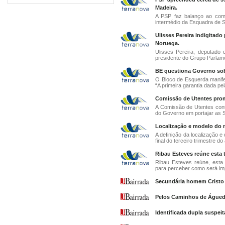
Madeira.
A PSP faz balanço ao comba
intermédio da Esquadra de S
Ulisses Pereira indigitad
Noruega.
Ulisses Pereira, deputado 
presidente do Grupo Parlame
BE questiona Governo sob
O Bloco de Esquerda manife
“A primeira garantia dada pe
Comissão de Utentes prome
A Comissão de Utentes cont
do Governo em portajar as SC
Localização e modelo do n
A definição da localização e
final do terceiro trimestre do 
Ribau Esteves reúne esta 
Ribau Esteves reúne, esta 
para perceber como será im
Secundária homem Cristo v
Pelos Caminhos de Águed
Identificada dupla suspeit