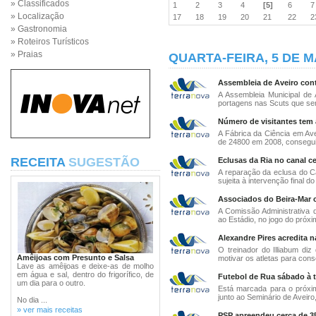
» Classificados
1
2
3
4
[5]
6
» Localização
17
18
19
20
21
22
» Gastronomia
» Roteiros Turísticos
» Praias
QUARTA-FEIRA, 5 DE M
Assembleia de Aveiro cont
A Assembleia Municipal de
portagens nas Scuts que ser
Número de visitantes tem 
A Fábrica da Ciência em Ave
de 24800 em 2008, consegui
RECEITA
SUGESTÃO
Eclusas da Ria no canal ce
A reparação da eclusa do Can
sujeita à intervenção final do
Associados do Beira-Mar 
A Comissão Administrativa d
ao Estádio, no jogo do próxi
Alexandre Pires acredita n
O treinador do Illiabum diz
Amêijoas com Presunto e Salsa
motivar os atletas para conse
Lave as amêijoas e deixe-as de molho
em água e sal, dentro do frigorífico, de
Futebol de Rua sábado à 
um dia para o outro.
Está marcada para o próxi
junto ao Seminário de Aveiro
No dia ...
» ver mais receitas
PSP apreendeu cerca de 35