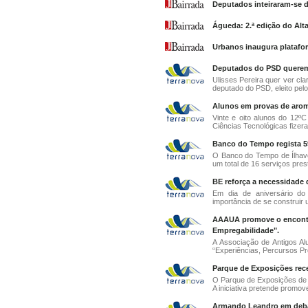
Deputados inteiraram-se d
Águeda: 2.ª edição do Alta
Urbanos inaugura platafo
Deputados do PSD querem v
Ulisses Pereira quer ver cla
deputado do PSD, eleito pelo 
Alunos em provas de aroma
Vinte e oito alunos do 12º
Ciências Tecnológicas fizer
Banco do Tempo regista 5
O Banco do Tempo de Ílhavo
um total de 16 serviços pres
BE reforça a necessidade 
Em dia de aniversário do
importância de se construir 
AAAUA promove o encontro
Empregabilidade".
A Associação de Antigos A
“Experiências, Percursos Prof
Parque de Exposições rece
O Parque de Exposições de 
A iniciativa pretende promove
Armando Leandro em debat