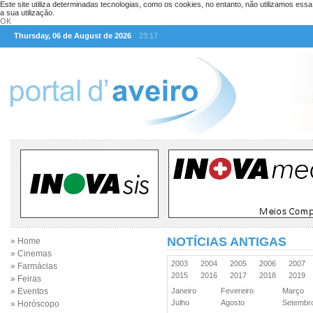
Este site utiliza determinadas tecnologias, como os cookies, no entanto, não utilizamos ess
a sua utilização.
OK
Thursday, 06 de August de 2026
23:17
NOTÍCIAS ANTIGAS
» Home
» Cinemas
2003
2004
2005
2006
2007
» Farmácias
2015
2016
2017
2018
2019
» Feiras
» Eventos
Janeiro
Fevereiro
Março
Julho
Agosto
Setemb
» Horóscopo