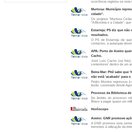
ocorrência registou-se esta 
Murtosa: Município repres
cidade".
Os projetos “Murtosa Cicláv
“A Bicicleta e a Cidade”, que 
Estarreja: PS diz que não
resultados.
O PS de Estarreja diz que
contactos, a autarquia deveri
APA: Porto de Aveiro quer
Cacho.
José Luís Cacho (na foto)
contentores' dentro de um an
Beira-Mar: Pité sabe que '
não está 'acabado' para o 
Pedro Moreira regressou à 
lesão. Lesionado desde Agost
Processo da Biblioteca de
No âmbito do processo rel
Ílhavo a pagar quase um milh
Horóscopo
Aveiro: GNR promove ações
A GNR promove esta semana
inerentes à utilização da inte