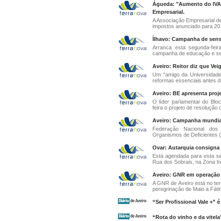
Águeda: "Aumento do IVA v
Empresarial.
A Associação Empresarial de
impostos anunciado para 201
Ílhavo: Campanha de sensib
Arranca esta segunda-fei
campanha de educação e sens
Aveiro: Reitor diz que Ve
Um “amigo da Universidade 
reformas essenciais antes do 
Aveiro: BE apresenta proj
O líder parlamentar do Blo
feira o projeto de resolução 
Aveiro: Campanha mundial
Federação Nacional dos
Organismos de Deficientes 
Ovar: Autarquia consigna 
Está agendada para esta s
Rua dos Sobrais, na Zona Indu
Aveiro: GNR em operação 
A GNR de Aveiro está no te
peregrinação de Maio a Fátim
“Ser Profissional Vale +” 
“Rota do vinho e da vitel