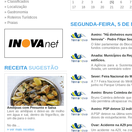
» Classificados
1
2
3
4
[5]
6
» Localização
17
18
19
20
21
22
» Gastronomia
» Roteiros Turísticos
» Praias
SEGUNDA-FEIRA, 5 DE 
Aveiro: "Há dinheiros eu
ferrovia" - Pedro Filipe So
O líder parlamentar do Bloc
fundos comunitários para dar
Anadia: Municípios da Reg
edifícios.
A Agência para a Sustenta
RECEITA
SUGESTÃO
Anadia, um seminário sobre Ef
Sever: Feira Nacional do M
A 7.ª Feira Nacional do Mir
junho no Parque Urbano da V
Aveiro: Bruno Coimbra de
Bruno Coimbra defende que
não permitiria ultrapassar mu
Amêijoas com Presunto e Salsa
Aveiro: PSP deteve 12 ind
Lave as amêijoas e deixe-as de molho
A PSP deteve na última sema
em água e sal, dentro do frigorífico, de
doses de estupefaciente. Res
um dia para o outro.
Ovar: Acidente na A29 pr
No dia ...
» ver mais receitas
Um acidente na A29, na zo