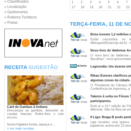
» Classificados
1
2
3
4
5
6
7
» Localização
17
18
19
20
21
22
2
» Gastronomia
» Roteiros Turísticos
» Praias
TERÇA-FEIRA, 11 DE 
Brisa investe 1,2 milhões
Estão concluídos os t
Albergaria/Estarreja da A1 - 
Novo livro de Valdemar Av
O novo livro de Valdemar
Bacalhau", será apresentado
RECEITA
SUGESTÃO
Legionella: Um doente inf
Ribau Esteves clarificou p
algumas zonas da cidade.
O Presidente da Câmara Mu
Conferência de Imprensa, a "
Talento à solta no Fórum 
participantes.
Está aí a 14.ª edição do F
Caril de Gambas à Indiana
diferente. Não há feira de em
Descasque as gambas, deixando as
caudas intactas. Retire-lhes o veio
II Liga: Braga B pode perd
escuro.
Liga recebeu uma queixa 
Numa frigideira funda, aqueça a ...
jogadores acima dos 23 anos
» ver mais receitas