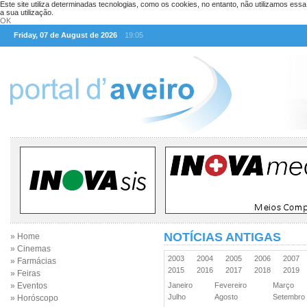
Este site utiliza determinadas tecnologias, como os cookies, no entanto, não utilizamos ess
a sua utilização.
OK
Friday, 07 de August de 2026
19:05
NOTÍCIAS ANTIGAS
» Home
» Cinemas
2003
2004
2005
2006
2007
» Farmácias
2015
2016
2017
2018
2019
» Feiras
» Eventos
Janeiro
Fevereiro
Março
Julho
Agosto
Setembr
» Horóscopo