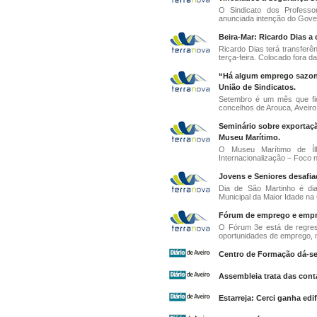
O Sindicato dos Profess
anunciada intenção do Gove
Beira-Mar: Ricardo Dias a
Ricardo Dias terá transferê
terça-feira. Colocado fora d
“Há algum emprego sazona
União de Sindicatos.
Setembro é um mês que fic
concelhos de Arouca, Aveiro,
Seminário sobre exportaçã
Museu Marítimo.
O Museu Marítimo de Íl
Internacionalização – Foco no
Jovens e Seniores desafi
Dia de São Martinho é di
Municipal da Maior Idade na
Fórum de emprego e empr
O Fórum 3e está de regres
oportunidades de emprego, n
Centro de Formação dá-s
Assembleia trata das con
Estarreja: Cerci ganha edi