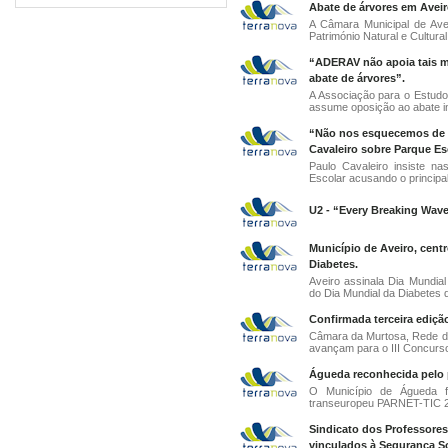
Abate de árvores em Avei
A Câmara Municipal de Ave
Património Natural e Cultural
“ADERAV não apoia tais 
abate de árvores”.
A Associação para o Estudo 
assume oposição ao abate in
“Não nos esquecemos de c
Cavaleiro sobre Parque Es
Paulo Cavaleiro insiste n
Escolar acusando o principal
U2 - “Every Breaking Wav
Município de Aveiro, cent
Diabetes.
Aveiro assinala Dia Mundia
do Dia Mundial da Diabetes q
Confirmada terceira edição
Câmara da Murtosa, Rede de
avançam para o III Concurso 
Águeda reconhecida pelo 
O Município de Águeda f
transeuropeu PARNET-TIC 2,
Sindicato dos Professores
vinculados à Segurança So