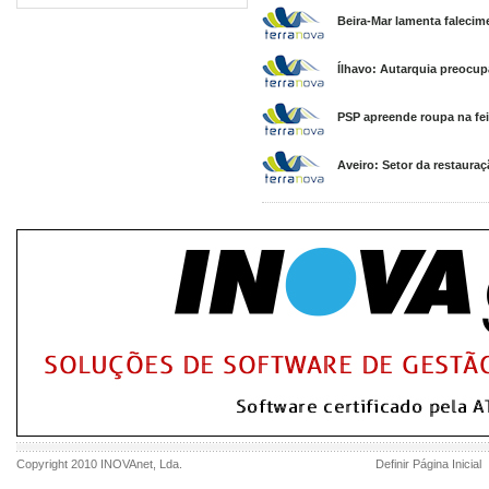
Beira-Mar lamenta falecim
Ílhavo: Autarquia preocup
PSP apreende roupa na fei
Aveiro: Setor da restauraç
Copyright 2010
INOVAnet
, Lda.
Definir Página Inicial