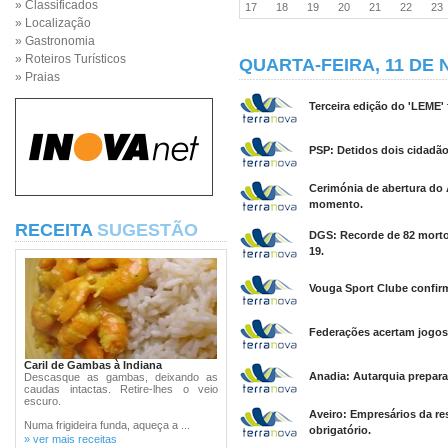
» Classificados
17
18
19
20
21
22
2
» Localização
» Gastronomia
» Roteiros Turísticos
QUARTA-FEIRA, 11 DE
» Praias
Terceira edição do 'LEME' 
PSP: Detidos dois cidadão
Cerimónia de abertura do 
momento.
RECEITA
SUGESTÃO
DGS: Recorde de 82 morto
19.
Vouga Sport Clube confirm
Federações acertam jogos 
Caril de Gambas à Indiana
Anadia: Autarquia prepara
Descasque as gambas, deixando as
caudas intactas. Retire-lhes o veio
escuro.
Aveiro: Empresários da r
Numa frigideira funda, aqueça a ...
obrigatório.
» ver mais receitas