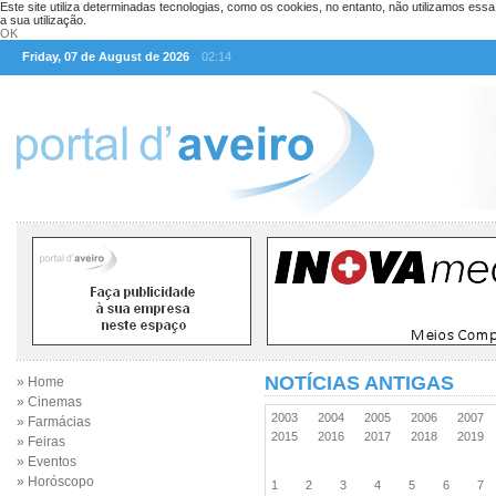
Este site utiliza determinadas tecnologias, como os cookies, no entanto, não utilizamos ess
a sua utilização.
OK
Friday, 07 de August de 2026
02:14
NOTÍCIAS ANTIGAS
» Home
» Cinemas
2003
2004
2005
2006
2007
» Farmácias
2015
2016
2017
2018
2019
» Feiras
» Eventos
» Horóscopo
1
2
3
4
5
6
7